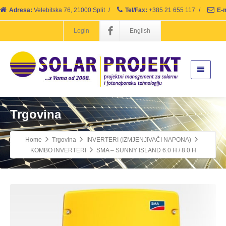
Adresa:
Velebitska 76, 21000 Split
/
Tel/Fax:
+385 21 655 117
/
E-m
Login
English
Trgovina
Home
Trgovina
INVERTERI (IZMJENJIVAČI NAPONA)
KOMBO INVERTERI
SMA – SUNNY ISLAND 6.0 H / 8.0 H