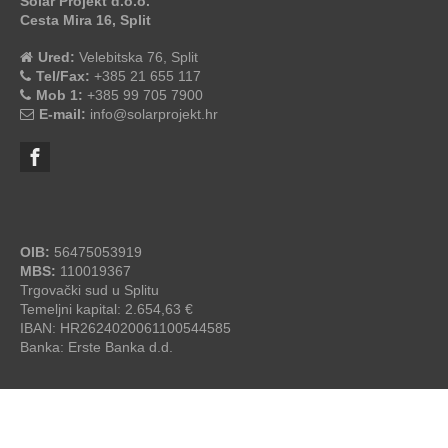
Solar Projekt d.o.o.
Cesta Mira 16, Split
Ured:
Velebitska 76, Split
Tel/Fax:
+385 21 655 117
Mob 1:
+385 99 705 7900
E-mail:
info@solarprojekt.hr
OIB:
56475053919
MBS:
110019367
Trgovački sud u Splitu
Temeljni kapital: 2.654,63 €
IBAN: HR2624020061100544585
Banka: Erste Banka d.d.
SolarProjekt.hr
© 2026 - by
studioP