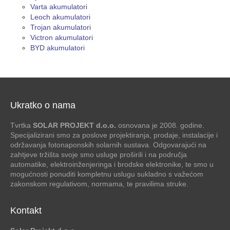
Varta akumulatori
Leoch akumulatori
Trojan akumulatori
Victron akumulatori
BYD akumulatori
Ukratko o nama
Tvrtka
SOLAR PROJEKT d.o.o.
osnovana je 2008. godine.
Specijalizirani smo za poslove projektiranja, prodaje, instalacije i
održavanja fotonaponskih solarnih sustava. Odgovarajući na
zahtjeve tržišta svoje smo usluge proširili i na područja
automatike, elektroinženjeringa i brodske elektronike, te smo u
mogućnosti ponuditi kompletnu uslugu sukladno s važećom
zakonskom regulativom, normama, te pravilima struke.
Kontakt