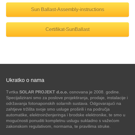
Sun Ballast-Assembly-instructions
Certifikat-SunBallast
Ukratko o nama
Tvrtka
SOLAR PROJEKT d.o.o.
osnovana je 2008. godine.
Specijalizirani smo za poslove projektiranja, prodaje, instalacije i
održavanja fotonaponskih solarnih sustava. Odgovarajući na
zahtjeve tržišta svoje smo usluge proširili i na područja
automatike, elektroinženjeringa i brodske elektronike, te smo u
mogućnosti ponuditi kompletnu uslugu sukladno s važećom
zakonskom regulativom, normama, te pravilima struke.