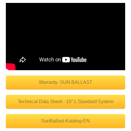
Warranty- SUN BALLAST
Technical Data Sheet - 10°.L Standard System
SunBallast-Katalog-EN