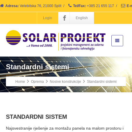
Adresa:
Velebitska 76, 21000 Split
/
Tel/Fax:
+385 21 655 117
/
E-m
Login
English
Standardni sistemi
Home
Oprema
Nosive konstrukcije
Standardni sistemi
STANDARDNI SISTEM
Najsvestranije rješenje za montažu panela na malom prostoru i