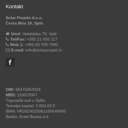
Kontakt
Solar Projekt d.o.o.
Cesta Mira 16, Split
Ured:
Velebitska 76, Split
Tel/Fax:
+385 21 655 117
Mob 1:
+385 99 705 7900
E-mail:
info@solarprojekt.hr
OIB:
56475053919
MBS:
110019367
Trgovački sud u Splitu
Temeljni kapital: 2.654,63 €
IBAN: HR2624020061100544585
Banka: Erste Banka d.d.