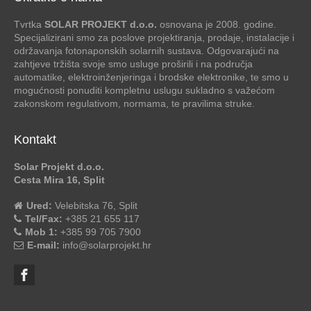
Tvrtka
SOLAR PROJEKT d.o.o.
osnovana je 2008. godine.
Specijalizirani smo za poslove projektiranja, prodaje, instalacije i
održavanja fotonaponskih solarnih sustava. Odgovarajući na
zahtjeve tržišta svoje smo usluge proširili i na područja
automatike, elektroinženjeringa i brodske elektronike, te smo u
mogućnosti ponuditi kompletnu uslugu sukladno s važećom
zakonskom regulativom, normama, te pravilima struke.
Kontakt
Solar Projekt d.o.o.
Cesta Mira 16, Split
Ured:
Velebitska 76, Split
Tel/Fax:
+385 21 655 117
Mob 1:
+385 99 705 7900
E-mail:
info@solarprojekt.hr