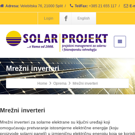
Adresa:
Velebitska 76, 21000 Split
/
Tel/Fax:
+385 21 655 117
/
E-m
Login
English
Mrežni inverteri
Home
Oprema
Mrežni inverteri
Mrežni inverteri
Mrežni inverteri za solarne elektrane su ključni uređaji koji
omogućavaju pretvaranje istosmjerne električne energije (koju
proizvode solarni paneli) u izmjeničnu električnu energiju koja se koristi