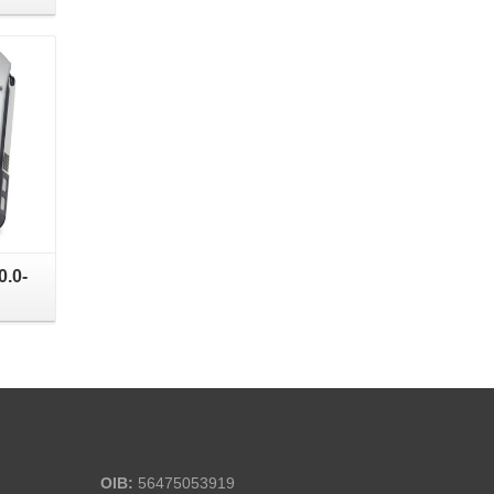
0.0-
OIB:
56475053919