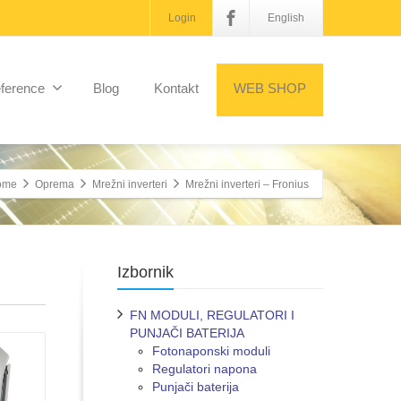
Login
English
ference
Blog
Kontakt
WEB SHOP
ome
Oprema
Mrežni inverteri
Mrežni inverteri – Fronius
Izbornik
FN MODULI, REGULATORI I
PUNJAČI BATERIJA
Fotonaponski moduli
Regulatori napona
Punjači baterija