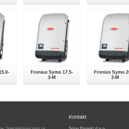
5.0-
Fronius Symo 17.5-
Fronius Symo 2
3-M
3-M
Kontakt
e. Specijalizirani smo za
Solar Projekt d.o.o.