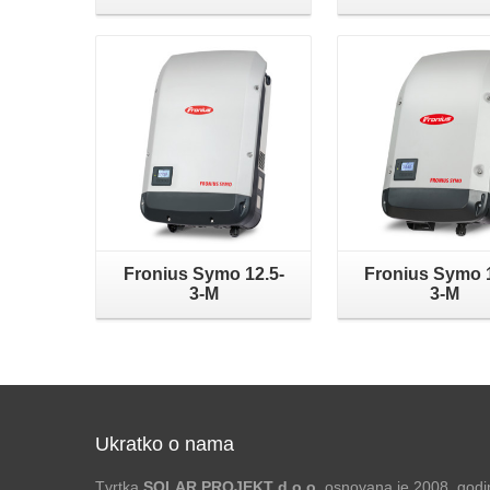
Fronius Symo 12.5-
Fronius Symo 1
3-M
3-M
Ukratko o nama
Tvrtka
SOLAR PROJEKT d.o.o.
osnovana je 2008. godin