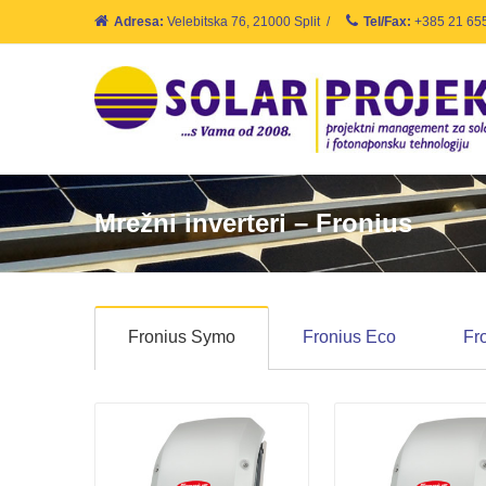
Adresa:
Velebitska 76, 21000 Split
/
Tel/Fax:
+385 21 65
Mrežni inverteri – Fronius
Fronius Symo
Fronius Eco
Fr