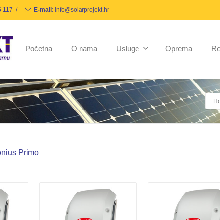
5 117
/
E-mail:
info@solarprojekt.hr
Početna
O nama
Usluge
Oprema
Re
H
onius Primo