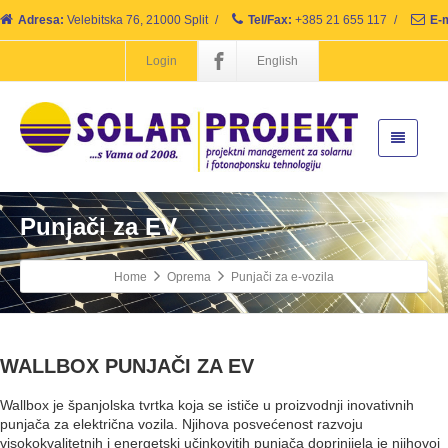
Adresa:
Velebitska 76, 21000 Split
/
Tel/Fax:
+385 21 655 117
/
E-m
Login
English
Punjači za EV
Home
Oprema
Punjači za e-vozila
WALLBOX PUNJAČI ZA EV
Wallbox je španjolska tvrtka koja se ističe u proizvodnji inovativnih
punjača za električna vozila. Njihova posvećenost razvoju
visokokvalitetnih i energetski učinkovitih punjača doprinijela je njihovoj