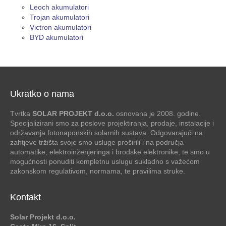
Leoch akumulatori
Trojan akumulatori
Victron akumulatori
BYD akumulatori
Ukratko o nama
Tvrtka
SOLAR PROJEKT d.o.o.
osnovana je 2008. godine.
Specijalizirani smo za poslove projektiranja, prodaje, instalacije i
održavanja fotonaponskih solarnih sustava. Odgovarajući na
zahtjeve tržišta svoje smo usluge proširili i na područja
automatike, elektroinženjeringa i brodske elektronike, te smo u
mogućnosti ponuditi kompletnu uslugu sukladno s važećom
zakonskom regulativom, normama, te pravilima struke.
Kontakt
Solar Projekt d.o.o.