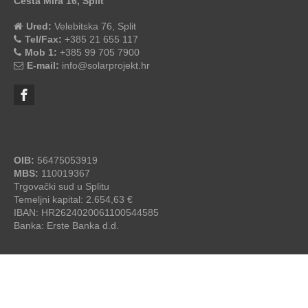
Cesta Mira 16, Split
Ured:
Velebitska 76, Split
Tel/Fax:
+385 21 655 117
Mob 1:
+385 99 705 7900
E-mail:
info@solarprojekt.hr
OIB:
56475053919
MBS:
110019367
Trgovački sud u Splitu
Temeljni kapital: 2.654,63 €
IBAN: HR2624020061100544585
Banka: Erste Banka d.d.
SolarProjekt.hr
© 2026 - by
studioP
OPĆI UVJETI ZA IZGRADNJU SOLARNE ELEKTRANE
/