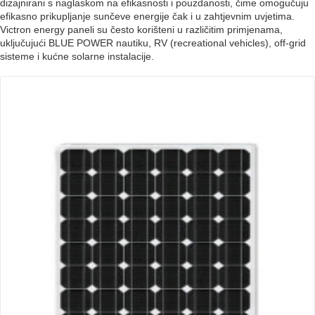
dizajnirani s naglaskom na efikasnosti i pouzdanosti, čime omogučuju
efikasno prikupljanje sunčeve energije čak i u zahtjevnim uvjetima.
Victron energy paneli su često korišteni u različitim primjenama,
uključujući BLUE POWER nautiku, RV (recreational vehicles), off-grid
sisteme i kućne solarne instalacije.