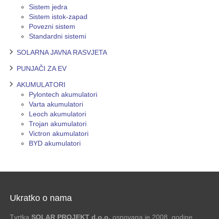
Sistem jedra
Sistem istok-zapad
Povezni sistem
Standardni sistemi
SOLARNA JAVNA RASVJETA
PUNJAČI ZA EV
AKUMULATORI
Pylontech akumulatori
Varta akumulatori
Leoch akumulatori
Trojan akumulatori
Victron akumulatori
BYD akumulatori
Ukratko o nama
Tvrtka
SOLAR PROJEKT d.o.o.
osnovana je 2008. godine.