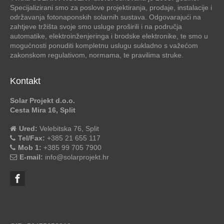
Specijalizirani smo za poslove projektiranja, prodaje, instalacije i
održavanja fotonaponskih solarnih sustava. Odgovarajući na
zahtjeve tržišta svoje smo usluge proširili i na područja
automatike, elektroinženjeringa i brodske elektronike, te smo u
mogućnosti ponuditi kompletnu uslugu sukladno s važećom
zakonskom regulativom, normama, te pravilima struke.
Kontakt
Solar Projekt d.o.o.
Cesta Mira 16, Split
Ured:
Velebitska 76, Split
Tel/Fax:
+385 21 655 117
Mob 1:
+385 99 705 7900
E-mail:
info@solarprojekt.hr