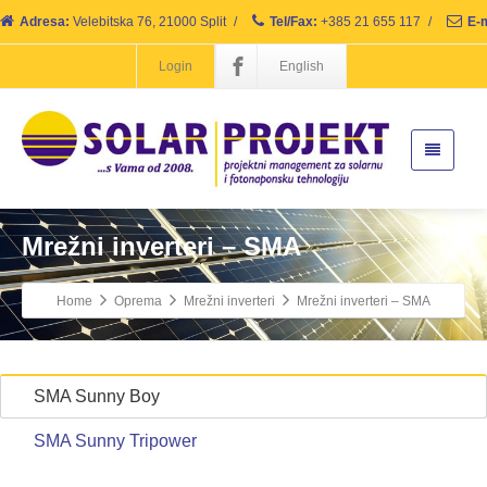
Adresa:
Velebitska 76, 21000 Split
/
Tel/Fax:
+385 21 655 117
/
E-m
Login
English
Mrežni inverteri – SMA
Home
Oprema
Mrežni inverteri
Mrežni inverteri – SMA
SMA Sunny Boy
SMA Sunny Tripower