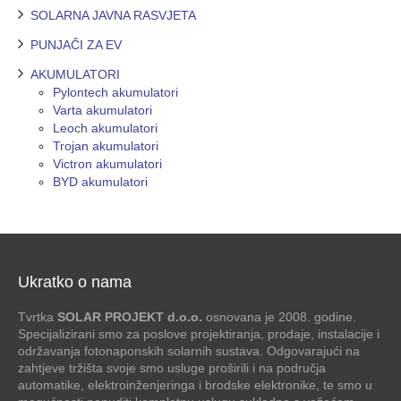
SOLARNA JAVNA RASVJETA
PUNJAČI ZA EV
AKUMULATORI
Pylontech akumulatori
Varta akumulatori
Leoch akumulatori
Trojan akumulatori
Victron akumulatori
BYD akumulatori
Ukratko o nama
Tvrtka
SOLAR PROJEKT d.o.o.
osnovana je 2008. godine.
Specijalizirani smo za poslove projektiranja, prodaje, instalacije i
održavanja fotonaponskih solarnih sustava. Odgovarajući na
zahtjeve tržišta svoje smo usluge proširili i na područja
automatike, elektroinženjeringa i brodske elektronike, te smo u