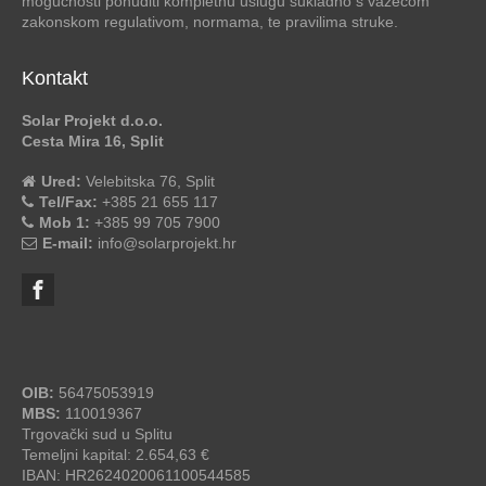
mogućnosti ponuditi kompletnu uslugu sukladno s važećom
zakonskom regulativom, normama, te pravilima struke.
Kontakt
Solar Projekt d.o.o.
Cesta Mira 16, Split
Ured:
Velebitska 76, Split
Tel/Fax:
+385 21 655 117
Mob 1:
+385 99 705 7900
E-mail:
info@solarprojekt.hr
OIB:
56475053919
MBS:
110019367
Trgovački sud u Splitu
Temeljni kapital: 2.654,63 €
IBAN: HR2624020061100544585