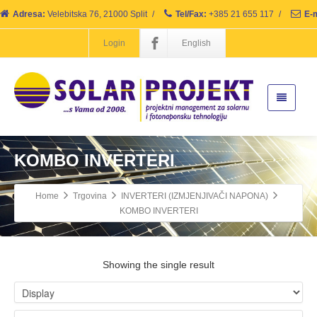
Adresa:
Velebitska 76, 21000 Split
/
Tel/Fax:
+385 21 655 117
/
E-m
Login
English
KOMBO INVERTERI
Home
Trgovina
INVERTERI (IZMJENJIVAČI NAPONA)
KOMBO INVERTERI
Showing the single result