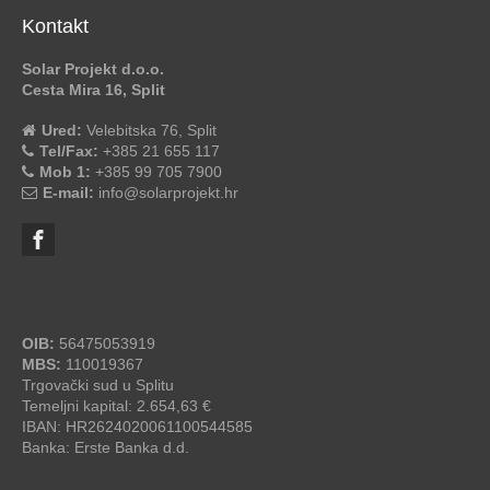
Kontakt
Solar Projekt d.o.o.
Cesta Mira 16, Split
Ured:
Velebitska 76, Split
Tel/Fax:
+385 21 655 117
Mob 1:
+385 99 705 7900
E-mail:
info@solarprojekt.hr
OIB:
56475053919
MBS:
110019367
Trgovački sud u Splitu
Temeljni kapital: 2.654,63 €
IBAN: HR2624020061100544585
Banka: Erste Banka d.d.