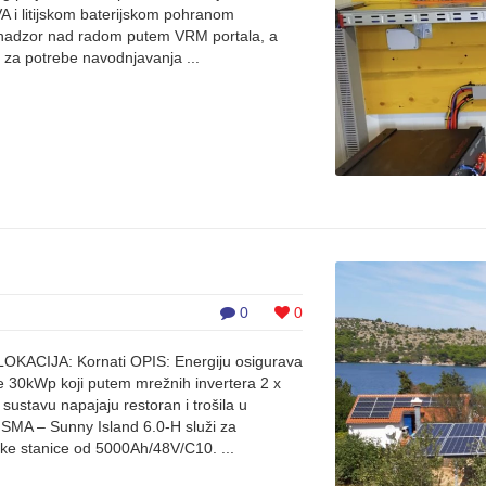
 i litijskom baterijskom pohranom
i nadzor nad radom putem VRM portala, a
 za potrebe navodnjavanja ...
0
0
LOKACIJA: Kornati OPIS: Energiju osigurava
e 30kWp koji putem mrežnih invertera 2 x
tavu napajaju restoran i trošila u
a SMA – Sunny Island 6.0-H služi za
ijske stanice od 5000Ah/48V/C10. ...