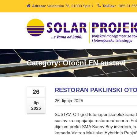
Adresa:
Velebitska 76, 21000 Split
/
Tel/Fax:
+385 21 65
Category: Otočni FN sustavi
RESTORAN PAKLINSKI OTO
26
26. lipnja 2025
lip
2025
SUSTAV: Off-grid fotonaponska elektrana L
sustav za napajanje restorana/resorta. F
dijelom preko SMA Sunny Boy invertera, a 
komada Victron Multiplus Hybridnih Punjač