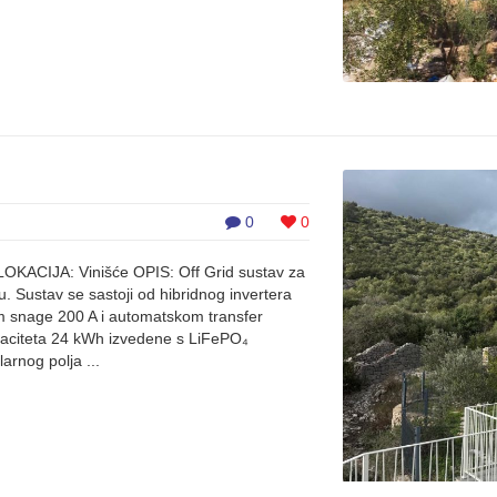
0
0
LOKACIJA: Vinišće OPIS: Off Grid sustav za
 Sustav se sastoji od hibridnog invertera
 snage 200 A i automatskom transfer
paciteta 24 kWh izvedene s LiFePO₄
arnog polja ...