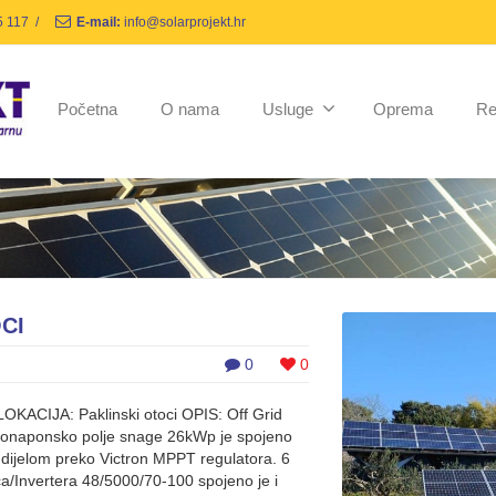
5 117
/
E-mail:
info@solarprojekt.hr
Početna
O nama
Usluge
Oprema
Re
CI
0
0
OKACIJA: Paklinski otoci OPIS: Off Grid
otonaponsko polje snage 26kWp je spojeno
dijelom preko Victron MPPT regulatora. 6
a/Invertera 48/5000/70-100 spojeno je i