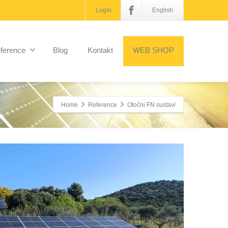
Login
English
ference
Blog
Kontakt
WEB SHOP
Home
Reference
Otočni FN sustavi