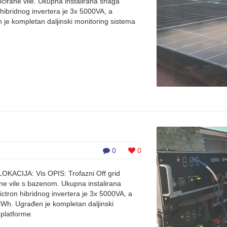
locirane vile. Ukupna instalirana snaga
hibridnog invertera je 3x 5000VA, a
 je kompletan daljinski monitoring sistema
0
0
LOKACIJA: Vis OPIS: Trofazni Off grid
rane vile s bazenom. Ukupna instalirana
ctron hibridnog invertera je 3x 5000VA, a
,4kWh. Ugrađen je kompletan daljinski
platforme.