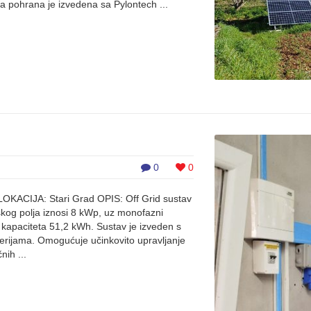
ka pohrana je izvedena sa Pylontech ...
0
0
LOKACIJA: Stari Grad OPIS: Off Grid sustav
kog polja iznosi 8 kWp, uz monofazni
 kapaciteta 51,2 kWh. Sustav je izveden s
terijama. Omogućuje učinkovito upravljanje
nih ...