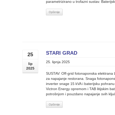
parametrizirano u trofazni sustav. Baterijs
Opširnije
STARI GRAD
25
25. lipnja 2025
lip
2025
SUSTAV: Off-grid fotonaponska elektrana 
za napajanje restorana. Snaga fotonapons
inverter snage 15 kVA i baterijsku pohranu
Victron Energy opremom i TAB litijskim ba
potrošnjom i pouzdano napajanje svih ključ
Opširnije