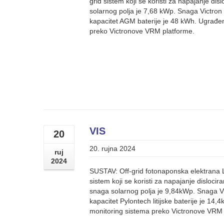
grid sistem koji se koristi za napajanje dis
solarnog polja je 7,68 kWp. Snaga Victron 
kapacitet AGM baterije je 48 kWh. Ugrađen
preko Victronove VRM platforme.
VIS
20
20. rujna 2024
ruj
2024
SUSTAV: Off-grid fotonaponska elektrana 
sistem koji se koristi za napajanje disloci
snaga solarnog polja je 9,84kWp. Snaga Vi
kapacitet Pylontech litijske baterije je 14
monitoring sistema preko Victronove VRM 