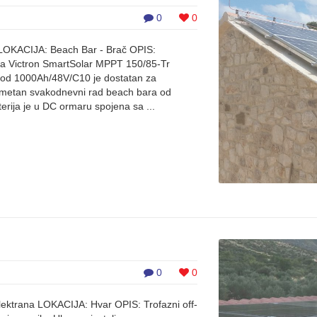
0
0
 LOKACIJA: Beach Bar - Brač OPIS:
a Victron SmartSolar MPPT 150/85-Tr
ja od 1000Ah/48V/C10 je dostatan za
esmetan svakodnevni rad beach bara od
terija je u DC ormaru spojena sa ...
0
0
lektrana LOKACIJA: Hvar OPIS: Trofazni off-