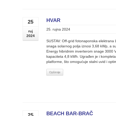
HVAR
25
25. rujna 2024
ruj
2024
SUSTAV: Off-grid fotonaponska elektrana
snaga solarnog polja iznosi 3,68 kWp, a sus
Energy hibridnim inverterom snage 3000 V
kapaciteta 4,8 kWh. Ugrađen je i kompleta
platforme, što omogućuje stalni uvid i optim
Opširnije
BEACH BAR-BRAČ
25