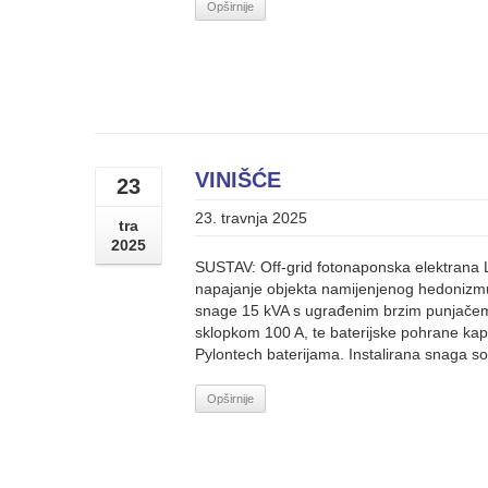
Opširnije
VINIŠĆE
23
23. travnja 2025
tra
2025
SUSTAV: Off-grid fotonaponska elektrana 
napajanje objekta namijenjenog hedonizmu.
snage 15 kVA s ugrađenim brzim punjačem
sklopkom 100 A, te baterijske pohrane ka
Pylontech baterijama. Instalirana snaga sol
Opširnije