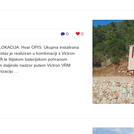
0
0
 LOKACIJA: Hvar OPIS: Ukupna instalirana
tav je realiziran u kombinaciji s Victron
A te litijskom baterijskom pohranom
n daljinski nadzor putem Victron VRM
izaciju ...