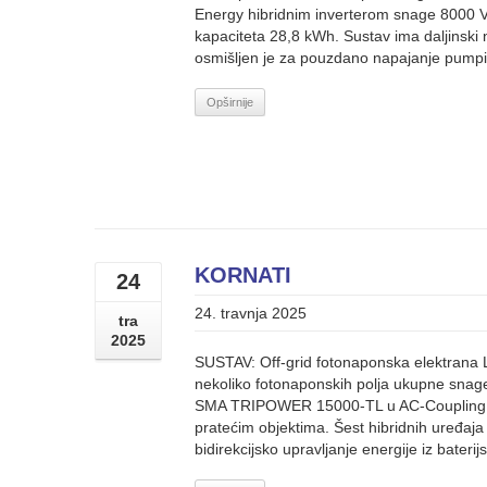
Energy hibridnim inverterom snage 8000 VA
kapaciteta 28,8 kWh. Sustav ima daljinsk
osmišljen je za pouzdano napajanje pumpi
Opširnije
KORNATI
24
24. travnja 2025
tra
2025
SUSTAV: Off-grid fotonaponska elektrana 
nekoliko fotonaponskih polja ukupne snag
SMA TRIPOWER 15000-TL u AC-Coupling sus
pratećim objektima. Šest hibridnih uređaj
bidirekcijsko upravljanje energije iz bater