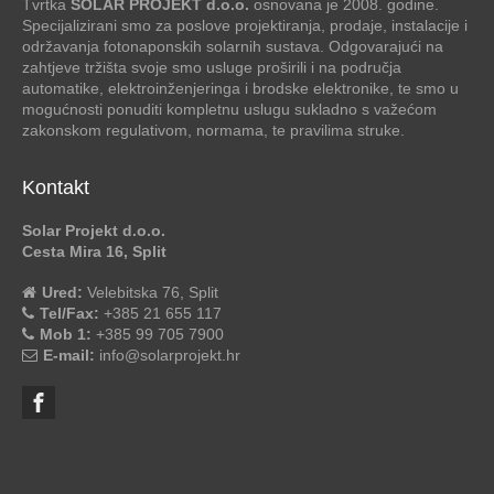
Tvrtka
SOLAR PROJEKT d.o.o.
osnovana je 2008. godine.
Specijalizirani smo za poslove projektiranja, prodaje, instalacije i
održavanja fotonaponskih solarnih sustava. Odgovarajući na
zahtjeve tržišta svoje smo usluge proširili i na područja
automatike, elektroinženjeringa i brodske elektronike, te smo u
mogućnosti ponuditi kompletnu uslugu sukladno s važećom
zakonskom regulativom, normama, te pravilima struke.
Kontakt
Solar Projekt d.o.o.
Cesta Mira 16, Split
Ured:
Velebitska 76, Split
Tel/Fax:
+385 21 655 117
Mob 1:
+385 99 705 7900
E-mail:
info@solarprojekt.hr