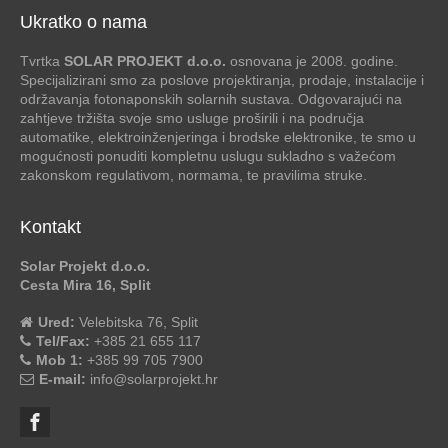
Ukratko o nama
Tvrtka
SOLAR PROJEKT d.o.o.
osnovana je 2008. godine.
Specijalizirani smo za poslove projektiranja, prodaje, instalacije i
održavanja fotonaponskih solarnih sustava. Odgovarajući na
zahtjeve tržišta svoje smo usluge proširili i na područja
automatike, elektroinženjeringa i brodske elektronike, te smo u
mogućnosti ponuditi kompletnu uslugu sukladno s važećom
zakonskom regulativom, normama, te pravilima struke.
Kontakt
Solar Projekt d.o.o.
Cesta Mira 16, Split
Ured:
Velebitska 76, Split
Tel/Fax:
+385 21 655 117
Mob 1:
+385 99 705 7900
E-mail:
info@solarprojekt.hr