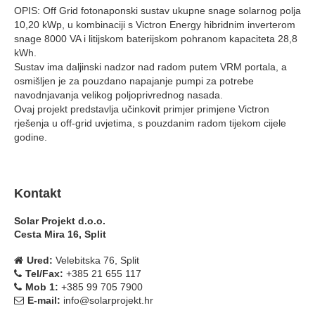
OPIS: Off Grid fotonaponski sustav ukupne snage solarnog polja
10,20 kWp, u kombinaciji s Victron Energy hibridnim inverterom
snage 8000 VA i litijskom baterijskom pohranom kapaciteta 28,8
kWh.
Sustav ima daljinski nadzor nad radom putem VRM portala, a
osmišljen je za pouzdano napajanje pumpi za potrebe
navodnjavanja velikog poljoprivrednog nasada.
Ovaj projekt predstavlja učinkovit primjer primjene Victron
rješenja u off-grid uvjetima, s pouzdanim radom tijekom cijele
godine.
Kontakt
Solar Projekt d.o.o.
Cesta Mira 16, Split
Ured:
Velebitska 76, Split
Tel/Fax:
+385 21 655 117
Mob 1:
+385 99 705 7900
E-mail:
info@solarprojekt.hr