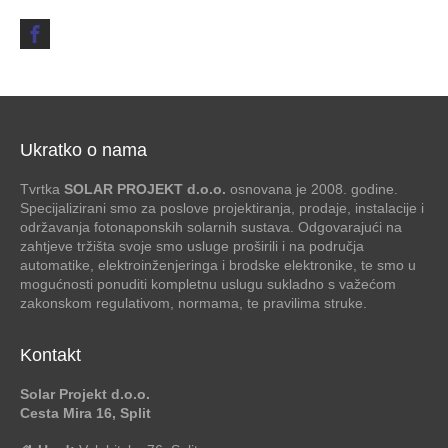
Ukratko o nama
Tvrtka
SOLAR PROJEKT d.o.o.
osnovana je 2008. godine.
Specijalizirani smo za poslove projektiranja, prodaje, instalacije i
održavanja fotonaponskih solarnih sustava. Odgovarajući na
zahtjeve tržišta svoje smo usluge proširili i na područja
automatike, elektroinženjeringa i brodske elektronike, te smo u
mogućnosti ponuditi kompletnu uslugu sukladno s važećom
zakonskom regulativom, normama, te pravilima struke.
Kontakt
Solar Projekt d.o.o.
Cesta Mira 16, Split