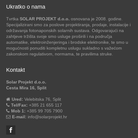
Ukratko o nama
Tvrtka
SOLAR PROJEKT d.o.o.
osnovana je 2008. godine.
Specijalizirani smo za poslove projektiranja, prodaje, instalacije i
održavanja fotonaponskih solarnih sustava. Odgovarajući na
zahtjeve tržišta svoje smo usluge proširili i na područja
automatike, elektroinženjeringa i brodske elektronike, te smo u
mogućnosti ponuditi kompletnu uslugu sukladno s važećom
zakonskom regulativom, normama, te pravilima struke.
Kontakt
Solar Projekt d.o.o.
Cesta Mira 16, Split
Ured:
Velebitska 76, Split
Tel/Fax:
+385 21 655 117
Mob 1:
+385 99 705 7900
E-mail:
info@solarprojekt.hr