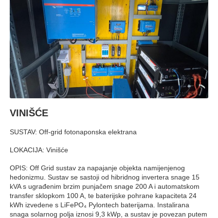
VINIŠĆE
SUSTAV: Off-grid fotonaponska elektrana
LOKACIJA: Vinišće
OPIS: Off Grid sustav za napajanje objekta namijenjenog
hedonizmu. Sustav se sastoji od hibridnog invertera snage 15
kVA s ugrađenim brzim punjačem snage 200 A i automatskom
transfer sklopkom 100 A, te baterijske pohrane kapaciteta 24
kWh izvedene s LiFePO₄ Pylontech baterijama. Instalirana
snaga solarnog polja iznosi 9,3 kWp, a sustav je povezan putem