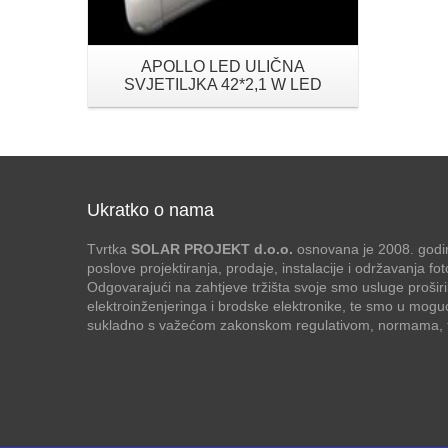
APOLLO LED ULIČNA
SVJETILJKA 42*2,1 W LED
Ukratko o nama
Tvrtka
SOLAR PROJEKT d.o.o.
osnovana je 2008. godin
poslove projektiranja, prodaje, instalacije i održavanja f
Odgovarajući na zahtjeve tržišta svoje smo usluge proširi
elektroinženjeringa i brodske elektronike, te smo u mogu
sukladno s važećom zakonskom regulativom, normama, te