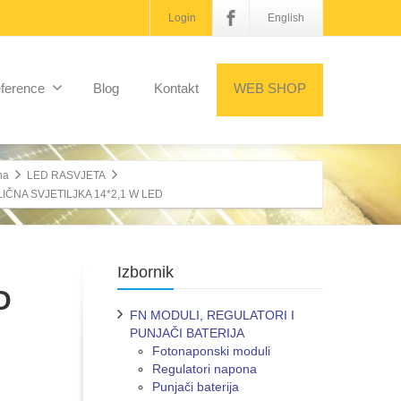
Login
English
ference
Blog
Kontakt
WEB SHOP
na
LED RASVJETA
IČNA SVJETILJKA 14*2,1 W LED
Izbornik
D
FN MODULI, REGULATORI I
PUNJAČI BATERIJA
Fotonaponski moduli
Regulatori napona
Punjači baterija