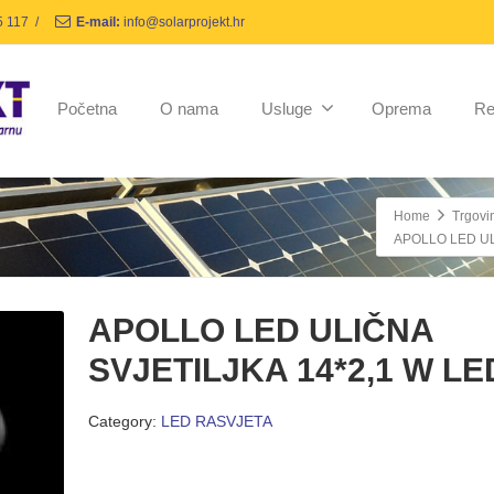
5 117
/
E-mail:
info@solarprojekt.hr
Početna
O nama
Usluge
Oprema
Re
Home
Trgovi
APOLLO LED UL
APOLLO LED ULIČNA
SVJETILJKA 14*2,1 W LE
Category:
LED RASVJETA