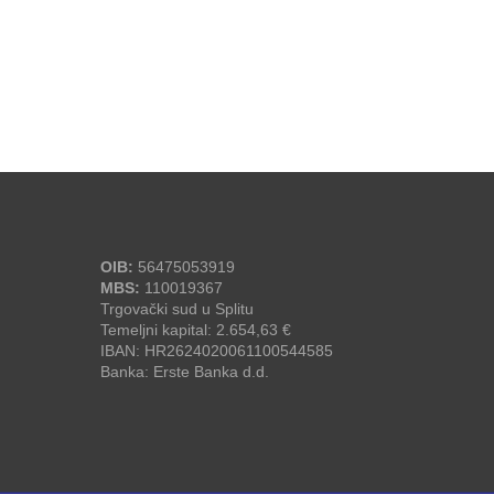
OIB:
56475053919
MBS:
110019367
Trgovački sud u Splitu
Temeljni kapital: 2.654,63 €
IBAN: HR2624020061100544585
Banka: Erste Banka d.d.