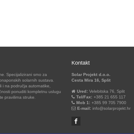
Kontakt
e. Specijalizirani smo za
Solar Projekt d.o.o.
otonaponskih solarnih sustava.
Cesta Mira 16, Split
li i na područja automatike,
Ured:
Velebitska 76, Split
ćnosti ponuditi kompletnu uslugu
Tel/Fax:
+385 21 655 117
 pravilima struke.
Mob 1:
+385 99 705 7900
E-mail:
info@solarprojekt.hr