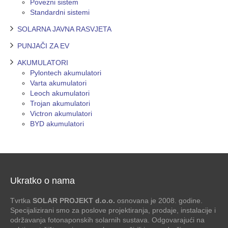
Povezni sistem
Standardni sistemi
SOLARNA JAVNA RASVJETA
PUNJAČI ZA EV
AKUMULATORI
Pylontech akumulatori
Varta akumulatori
Leoch akumulatori
Trojan akumulatori
Victron akumulatori
BYD akumulatori
Ukratko o nama
Tvrtka
SOLAR PROJEKT d.o.o.
osnovana je 2008. godine.
Specijalizirani smo za poslove projektiranja, prodaje, instalacije i
održavanja fotonaponskih solarnih sustava. Odgovarajući na