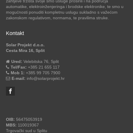
zahtjeve tržišta svoje smo usluge proširili i na područja
automatike, elektroinženjeringa i brodske elektronike, te smo u
mogućnosti ponuditi kompletnu uslugu sukladno s važećom
zakonskom regulativom, normama, te pravilima struke.
Kontakt
Solar Projekt d.o.o.
Cesta Mira 16, Split
Ured:
Velebitska 76, Split
Tel/Fax:
+385 21 655 117
Mob 1:
+385 99 705 7900
E-mail:
info@solarprojekt.hr
OIB:
56475053919
MBS:
110019367
Trgovački sud u Splitu