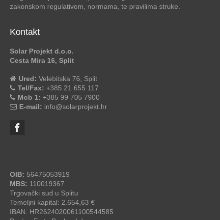
zakonskom regulativom, normama, te pravilima struke.
Kontakt
Solar Projekt d.o.o.
Cesta Mira 16, Split
Ured:
Velebitska 76, Split
Tel/Fax:
+385 21 655 117
Mob 1:
+385 99 705 7900
E-mail:
info@solarprojekt.hr
OIB:
56475053919
MBS:
110019367
Trgovački sud u Splitu
Temeljni kapital: 2.654,63 €
IBAN: HR2624020061100544585