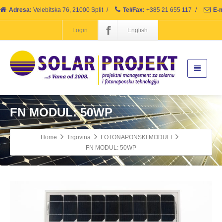
Adresa:
Velebitska 76, 21000 Split
/
Tel/Fax:
+385 21 655 117
/
E-m
Login
English
FN MODUL: 50WP
Home
Trgovina
FOTONAPONSKI MODULI
FN MODUL: 50WP