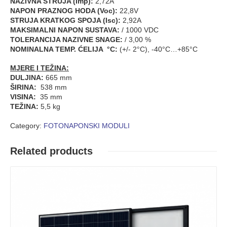
NAZIVNA STRUJA (Imp):
2,72A
NAPON PRAZNOG HODA (Voc):
22,8V
STRUJA KRATKOG SPOJA (Isc):
2,92A
MAKSIMALNI NAPON SUSTAVA:
/ 1000 VDC
TOLERANCIJA NAZIVNE SNAGE:
/ 3,00 %
NOMINALNA TEMP. ĆELIJA °C:
(+/- 2°C), -40°C…+85°C
MJERE I TEŽINA:
DULJINA:
665 mm
ŠIRINA:
538 mm
VISINA:
35 mm
TEŽINA:
5,5 kg
Category:
FOTONAPONSKI MODULI
Related products