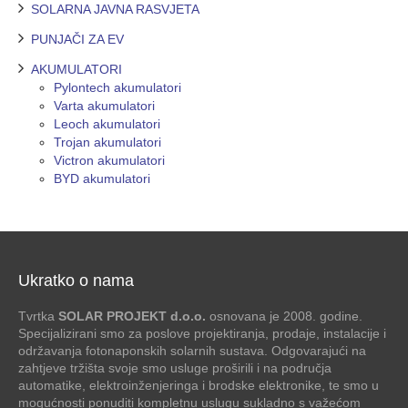
SOLARNA JAVNA RASVJETA
PUNJAČI ZA EV
AKUMULATORI
Pylontech akumulatori
Varta akumulatori
Leoch akumulatori
Trojan akumulatori
Victron akumulatori
BYD akumulatori
Ukratko o nama
Tvrtka
SOLAR PROJEKT d.o.o.
osnovana je 2008. godine.
Specijalizirani smo za poslove projektiranja, prodaje, instalacije i
održavanja fotonaponskih solarnih sustava. Odgovarajući na
zahtjeve tržišta svoje smo usluge proširili i na područja
automatike, elektroinženjeringa i brodske elektronike, te smo u
mogućnosti ponuditi kompletnu uslugu sukladno s važećom