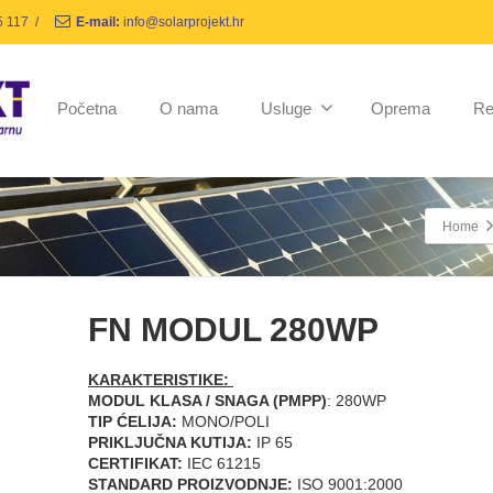
5 117
/
E-mail:
info@solarprojekt.hr
Početna
O nama
Usluge
Oprema
Re
Home
FN MODUL 280WP
KARAKTERISTIKE:
MODUL KLASA / SNAGA (PMPP)
: 280WP
TIP ĆELIJA:
MONO/POLI
PRIKLJUČNA KUTIJA:
IP 65
CERTIFIKAT:
IEC 61215
STANDARD PROIZVODNJE:
ISO 9001:2000