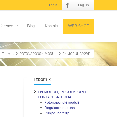
Login
English
ference
Blog
Kontakt
WEB SHOP
Trgovina
FOTONAPONSKI MODULI
FN MODUL 280WP
Izbornik
FN MODULI, REGULATORI I
PUNJAČI BATERIJA
Fotonaponski moduli
Regulatori napona
Punjači baterija