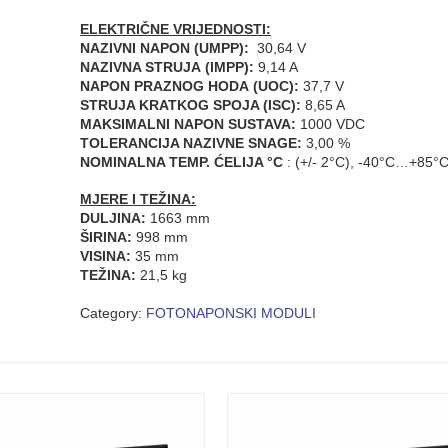
ELEKTRIČNE VRIJEDNOSTI:
NAZIVNI NAPON
(UMPP):
30,64 V
NAZIVNA STRUJA
(IMPP):
9,14 A
NAPON PRAZNOG HODA
(UOC)
:
37,7 V
STRUJA KRATKOG SPOJA (ISC):
8,65 A
MAKSIMALNI NAPON SUSTAVA:
1000 VDC
TOLERANCIJA NAZIVNE SNAGE:
3,00 %
NOMINALNA TEMP. ĆELIJA °C
: (+/- 2°C), -40°C…+85°
MJERE I TEŽINA:
DULJINA:
1663 mm
ŠIRINA:
998 mm
VISINA:
35 mm
TEŽINA:
21,5 kg
Category:
FOTONAPONSKI MODULI