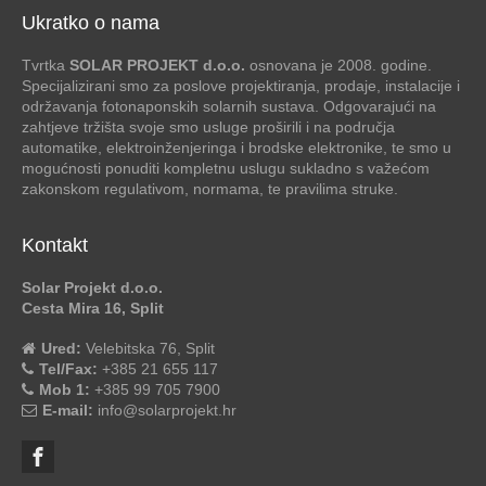
Ukratko o nama
Tvrtka
SOLAR PROJEKT d.o.o.
osnovana je 2008. godine.
Specijalizirani smo za poslove projektiranja, prodaje, instalacije i
održavanja fotonaponskih solarnih sustava. Odgovarajući na
zahtjeve tržišta svoje smo usluge proširili i na područja
automatike, elektroinženjeringa i brodske elektronike, te smo u
mogućnosti ponuditi kompletnu uslugu sukladno s važećom
zakonskom regulativom, normama, te pravilima struke.
Kontakt
Solar Projekt d.o.o.
Cesta Mira 16, Split
Ured:
Velebitska 76, Split
Tel/Fax:
+385 21 655 117
Mob 1:
+385 99 705 7900
E-mail:
info@solarprojekt.hr