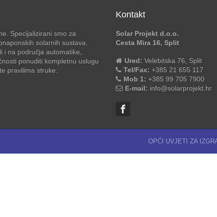
Kontakt
e. Specijalizirani smo za
Solar Projekt d.o.o.
otonaponskih solarnih sustava.
Cesta Mira 16, Split
li i na područja automatike,
Ured:
Velebitska 76, Split
ćnosti ponuditi kompletnu uslugu
Tel/Fax:
+385 21 655 117
 pravilima struke.
Mob 1:
+385 99 705 7900
E-mail:
info@solarprojekt.hr
OPĆI UVJETI ZA IZG