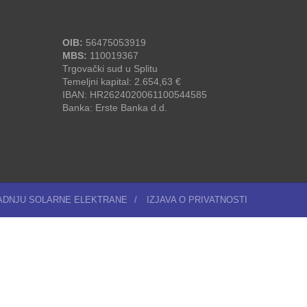
OIB:
56475053919
MBS:
110019367
Trgovački sud u Splitu
Temeljni kapital: 2.654,63 €
IBAN: HR2624020061100544585
Banka: Erste Banka d.d.
RADNJU SOLARNE ELEKTRANE
/
IZJAVA O PRIVATNOSTI