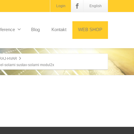
Login
English
ference
Blog
Kontakt
WEB SHOP
RAJ-HVAR
nel-solarni sustav-solarni modul2x