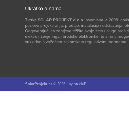
Ukratko o nama
Tvrtka
SOLAR PROJEKT d.o.o.
osnovana je 2008. godin
poslove projektiranja, prodaje, instalacije i održavanja f
Odgovarajući na zahtjeve tržišta svoje smo usluge proširi
elektroinženjeringa i brodske elektronike, te smo u mogu
sukladno s važećom zakonskom regulativom, normama, te
SolarProjekt.hr
© 2026 - by
studioP