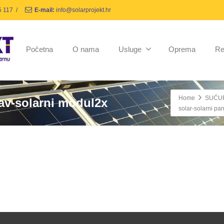
5 117
/
E-mail:
info@solarprojekt.hr
Početna
O nama
Usluge
Oprema
Re
Home
SUĆU
tav-solarni modul2x
solar-solarni pa