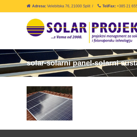
Adresa:
Velebitska 76, 21000 Split
/
Tel/Fax:
+385 21 65
solar-solarni panel-solarni sus