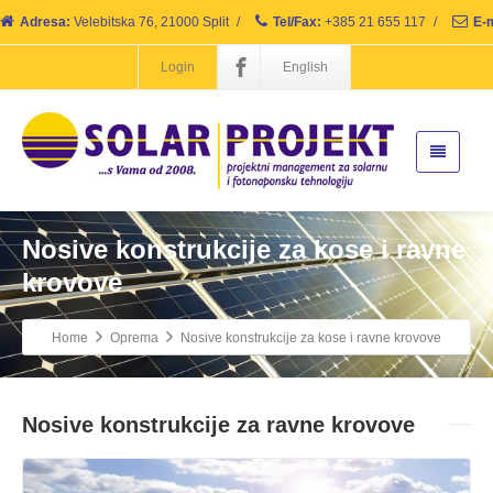
Adresa:
Velebitska 76, 21000 Split
/
Tel/Fax:
+385 21 655 117
/
E-m
Login
English
Nosive konstrukcije za kose i ravne
krovove
Home
Oprema
Nosive konstrukcije za kose i ravne krovove
Nosive konstrukcije za ravne krovove