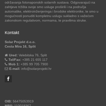
održavanja fotonaponskih solarnih sustava. Odgovarajući na
zahtjeve tržišta svoje smo usluge proširili i na područja
automatike, elektroinženjeringa i brodske elektronike, te smo u
mogućnosti ponuditi kompletnu uslugu sukladno s važećom
zakonskom regulativom, normama, te pravilima struke.
Kontakt
Solar Projekt d.o.o.
Cesta Mira 16, Split
Ured:
Velebitska 76, Split
Tel/Fax:
+385 21 655 117
Mob 1:
+385 99 705 7900
E-mail:
info@solarprojekt.hr
OIB:
56475053919
MBS:
110019367