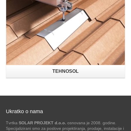
TEHNOSOL
Ukratko o nama
Tvrtka
SOLAR PROJEKT d.o.o.
osnovana je 2008. godine.
Specijalizirani smo za poslove projektiranja, prodaje, instalacije i