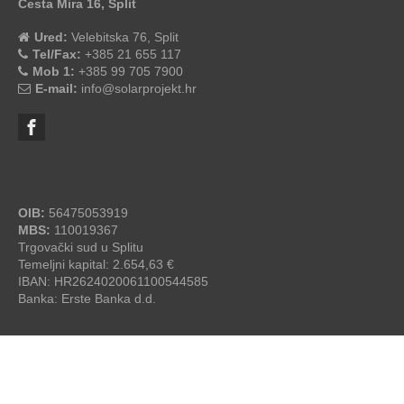
Cesta Mira 16, Split
Ured:
Velebitska 76, Split
Tel/Fax:
+385 21 655 117
Mob 1:
+385 99 705 7900
E-mail:
info@solarprojekt.hr
OIB:
56475053919
MBS:
110019367
Trgovački sud u Splitu
Temeljni kapital: 2.654,63 €
IBAN: HR2624020061100544585
Banka: Erste Banka d.d.
SolarProjekt.hr
© 2026 - by
studioP
OPĆI UVJETI ZA IZGRADNJU SOLARNE ELEKTRANE
/