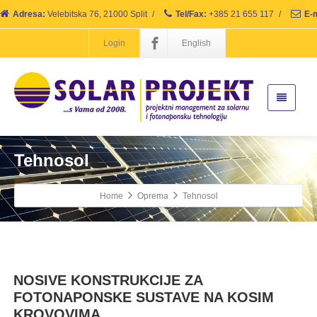
Adresa:
Velebitska 76, 21000 Split
/
Tel/Fax:
+385 21 655 117
/
E-m
Login
English
Tehnosol
Home
Oprema
Tehnosol
NOSIVE KONSTRUKCIJE ZA
FOTONAPONSKE SUSTAVE NA KOSIM
KROVOVIMA