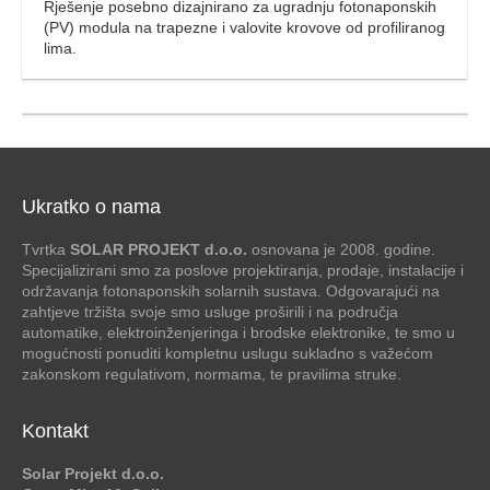
Rješenje posebno dizajnirano za ugradnju fotonaponskih
(PV) modula na trapezne i valovite krovove od profiliranog
lima.
Ukratko o nama
Tvrtka
SOLAR PROJEKT d.o.o.
osnovana je 2008. godine.
Specijalizirani smo za poslove projektiranja, prodaje, instalacije i
održavanja fotonaponskih solarnih sustava. Odgovarajući na
zahtjeve tržišta svoje smo usluge proširili i na područja
automatike, elektroinženjeringa i brodske elektronike, te smo u
mogućnosti ponuditi kompletnu uslugu sukladno s važećom
zakonskom regulativom, normama, te pravilima struke.
Kontakt
Solar Projekt d.o.o.