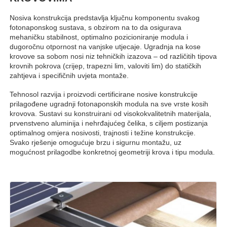
Nosiva konstrukcija predstavlja ključnu komponentu svakog
fotonaponskog sustava, s obzirom na to da osigurava
mehaničku stabilnost, optimalno pozicioniranje modula i
dugoročnu otpornost na vanjske utjecaje. Ugradnja na kose
krovove sa sobom nosi niz tehničkih izazova – od različitih tipova
krovnih pokrova (crijep, trapezni lim, valoviti lim) do statičkih
zahtjeva i specifičnih uvjeta montaže.
Tehnosol razvija i proizvodi certificirane nosive konstrukcije
prilagođene ugradnji fotonaponskih modula na sve vrste kosih
krovova. Sustavi su konstruirani od visokokvalitetnih materijala,
prvenstveno aluminija i nehrđajućeg čelika, s ciljem postizanja
optimalnog omjera nosivosti, trajnosti i težine konstrukcije.
Svako rješenje omogućuje brzu i sigurnu montažu, uz
mogućnost prilagodbe konkretnoj geometriji krova i tipu modula.