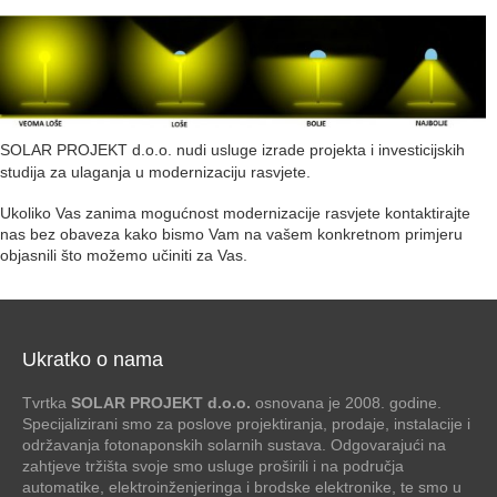
SOLAR PROJEKT d.o.o. nudi usluge izrade projekta i investicijskih
studija za ulaganja u modernizaciju rasvjete.
Ukoliko Vas zanima mogućnost modernizacije rasvjete kontaktirajte
nas bez obaveza kako bismo Vam na vašem konkretnom primjeru
objasnili što možemo učiniti za Vas.
Ukratko o nama
Tvrtka
SOLAR PROJEKT d.o.o.
osnovana je 2008. godine.
Specijalizirani smo za poslove projektiranja, prodaje, instalacije i
održavanja fotonaponskih solarnih sustava. Odgovarajući na
zahtjeve tržišta svoje smo usluge proširili i na područja
automatike, elektroinženjeringa i brodske elektronike, te smo u