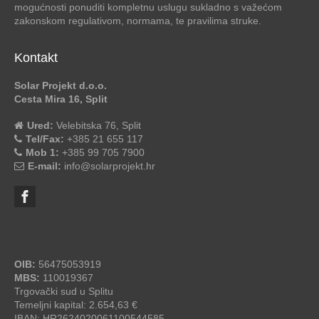
mogućnosti ponuditi kompletnu uslugu sukladno s važećom
zakonskom regulativom, normama, te pravilima struke.
Kontakt
Solar Projekt d.o.o.
Cesta Mira 16, Split
Ured:
Velebitska 76, Split
Tel/Fax:
+385 21 655 117
Mob 1:
+385 99 705 7900
E-mail:
info@solarprojekt.hr
OIB:
56475053919
MBS:
110019367
Trgovački sud u Splitu
Temeljni kapital: 2.654,63 €
IBAN: HR2624020061100544585