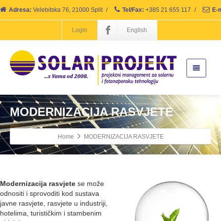
Adresa:
Velebitska 76, 21000 Split
/
Tel/Fax:
+385 21 655 117
/
E-m
Login
English
MODERNIZACIJA RASVJETE
Home
MODERNIZACIJA RASVJETE
Modernizacija rasvjete
se može
odnositi i sprovoditi kod sustava
javne rasvjete, rasvjete u industriji,
hotelima, turističkim i stambenim