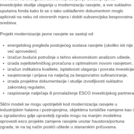
investicijske studije ulaganja u modernizaciju rasvjete, a sve sukladno
uputama fonda kako bi se s tako usklađenim dokumentom moglo
aplicirati na neku od otvorenih mjera i dobiti subvencijska bespovratna
sredstva.
Projekt modernizacije javne rasvjete se sastoji od:
energetskog pregleda postojećeg sustava rasvjete (ukoliko isti nije
već sproveden)
Izračun buduće potrošnje s tehno ekonomskom analizom uštede,
izrada svjetlotehničkog proračuna s optimalnom novom rasvjetom,
izračun indikatora kvalitete, isplativosti ulaganja i povrata investicije
savjetovanje i prijava na natječaj za bespovratno sufinanciranje,
izrada projektne dokumentacije i studije izvodljivosti sukladno
zakonskoj regulativi,
raspisivanje natječaja ili pronalaženje ESCO investicijskog partnera
Slični modeli se mogu upotrijebiti kod modernizacija rasvjete u
industrijskim halama i postrojenjima, objektima turističke namjene kao i
u zgradarstvu gdje upravitelji zgrada mogu na manjim modelima
sprovesti esco projekte zamjene rasvjete unutar haustora/portuna
zgrada, te na taj način postići uštede u stanarskim pričuvama.