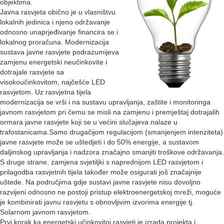
objektima.
Javna rasvjeta obično je u vlasništvu
lokalnih jedinica i njeno održavanje
odnosno unaprjeđivanje financira se i
lokalnog proračuna. Modernizacija
sustava javne rasvjete podrazumijeva
zamjenu energetski neučinkovite i
dotrajale rasvjete sa
visokoučinkovitom, najčešće LED
rasvjetom. Uz rasvjetna tijela
modernizacija se vrši i na sustavu upravljanja, zaštite i monitoringa
javnom rasvjetom pri čemu se misli na zamjenu i premještaj dotrajalih
ormara javne rasvjete koji se u većini slučajeva nalaze u
trafostanicama.Samo drugačijom regulacijom (smanjenjem intenziteta)
javne rasvjete može se uštedjeti i do 50% energije, a sustavom
daljinskog upravljanja i nadzora značajno smanjiti troškove održavanja.
S druge strane, zamjena svjetiljki s naprednijom LED rasvjetom i
prilagodba rasvjetnih tijela također može osigurati još značajnije
uštede. Na područjima gdje sustavi javne rasvjete nisu dovoljno
razvijeni odnosno ne postoji pristup elektroenergetskoj mreži, moguće
je kombinirati javnu rasvjetu s obnovljivim izvorima energije tj.
Solarnom javnom rasvjetom.
Prvi korak ka energetski učinkovitoj rasvjeti je izrada projekta i