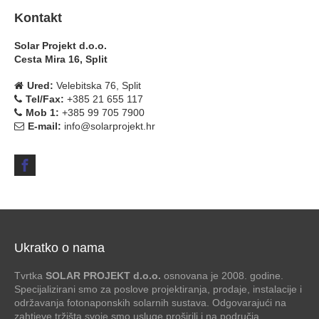
Cesta Mira 16, Split
Ured:
Velebitska 76, Split
Tel/Fax:
+385 21 655 117
Mob 1:
+385 99 705 7900
E-mail:
info@solarprojekt.hr
Ukratko o nama
Tvrtka
SOLAR PROJEKT d.o.o.
osnovana je 2008. godine.
Specijalizirani smo za poslove projektiranja, prodaje, instalacije i
održavanja fotonaponskih solarnih sustava. Odgovarajući na
zahtjeve tržišta svoje smo usluge proširili i na područja
automatike, elektroinženjeringa i brodske elektronike, te smo u
mogućnosti ponuditi kompletnu uslugu sukladno s važećom
zakonskom regulativom, normama, te pravilima struke.