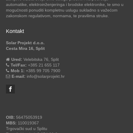
Kontakt
Solar Projekt d.o.o.
Cesta Mira 16, Split
Ured:
Velebitska 76, Split
Tel/Fax:
+385 21 655 117
Mob 1:
+385 99 705 7900
E-mail:
info@solarprojekt.hr
OIB:
56475053919
MBS:
110019367
Trgovački sud u Splitu
Temeljni kapital: 2.654,63 €
IBAN: HR2624020061100544585
Banka: Erste Banka d.d.