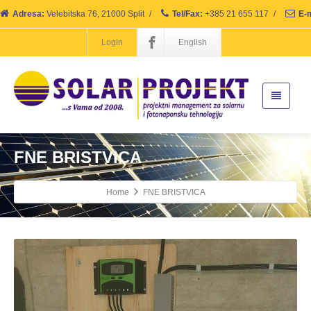
Adresa:
Velebitska 76, 21000 Split
/
Tel/Fax:
+385 21 655 117
/
E-m
Login
English
FNE BRISTVICA
Home
FNE BRISTVICA