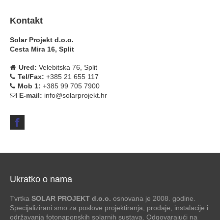
Kontakt
Solar Projekt d.o.o.
Cesta Mira 16, Split
Ured:
Velebitska 76, Split
Tel/Fax:
+385 21 655 117
Mob 1:
+385 99 705 7900
E-mail:
info@solarprojekt.hr
Ukratko o nama
Tvrtka
SOLAR PROJEKT d.o.o.
osnovana je 2008. godine.
Specijalizirani smo za poslove projektiranja, prodaje, instalacije i
održavanja fotonaponskih solarnih sustava. Odgovarajući na