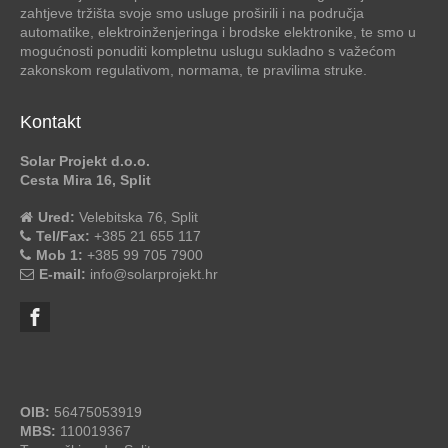
zahtjeve tržišta svoje smo usluge proširili i na područja
automatike, elektroinženjeringa i brodske elektronike, te smo u
mogućnosti ponuditi kompletnu uslugu sukladno s važećom
zakonskom regulativom, normama, te pravilima struke.
Kontakt
Solar Projekt d.o.o.
Cesta Mira 16, Split
Ured:
Velebitska 76, Split
Tel/Fax:
+385 21 655 117
Mob 1:
+385 99 705 7900
E-mail:
info@solarprojekt.hr
OIB:
56475053919
MBS:
110019367