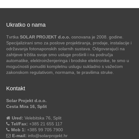
Ukratko o nama
Tvrtka
SOLAR PROJEKT d.o.o.
osnovana je 2008. godine.
Specijalizirani smo za poslove projektiranja, prodaje, instalacije i
održavanja fotonaponskih solarnih sustava. Odgovarajući na
zahtjeve tržišta svoje smo usluge proširili i na područja
automatike, elektroinženjeringa i brodske elektronike, te smo u
mogućnosti ponuditi kompletnu uslugu sukladno s važećom
zakonskom regulativom, normama, te pravilima struke.
Kontakt
Solar Projekt d.o.o.
Cesta Mira 16, Split
Ured:
Velebitska 76, Split
Tel/Fax:
+385 21 655 117
Mob 1:
+385 99 705 7900
E-mail:
info@solarprojekt.hr