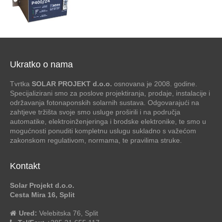
Ukratko o nama
Tvrtka
SOLAR PROJEKT d.o.o.
osnovana je 2008. godine.
Specijalizirani smo za poslove projektiranja, prodaje, instalacije i
održavanja fotonaponskih solarnih sustava. Odgovarajući na
zahtjeve tržišta svoje smo usluge proširili i na područja
automatike, elektroinženjeringa i brodske elektronike, te smo u
mogućnosti ponuditi kompletnu uslugu sukladno s važećom
zakonskom regulativom, normama, te pravilima struke.
Kontakt
Solar Projekt d.o.o.
Cesta Mira 16, Split
Ured:
Velebitska 76, Split