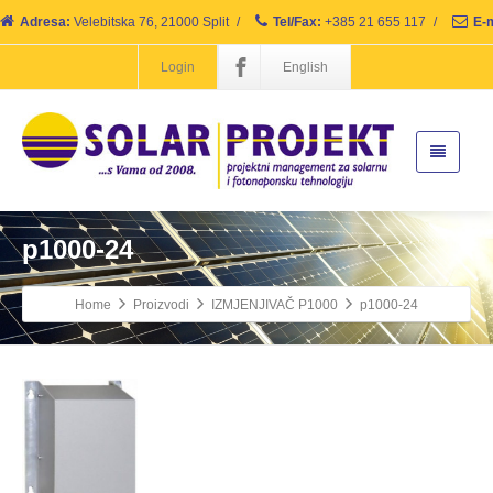
Adresa:
Velebitska 76, 21000 Split
/
Tel/Fax:
+385 21 655 117
/
E-m
Login
English
p1000-24
Home
Proizvodi
IZMJENJIVAČ P1000
p1000-24