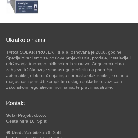
Ukratko o nama
Tvrtka
SOLAR PROJEKT d.o.o.
osnovana je 2008. godine.
Specijalizirani smo za poslove projektiranja, prodaje, instalacije i
održavanja fotonaponskih solarnih sustava. Odgovarajući na
zahtjeve tržišta svoje smo usluge proširili i na područja
automatike, elektroinženjeringa i brodske elektronike, te smo u
mogućnosti ponuditi kompletnu uslugu sukladno s važećom
zakonskom regulativom, normama, te pravilima struke.
Kontakt
Solar Projekt d.o.o.
Cesta Mira 16, Split
Ured:
Velebitska 76, Split