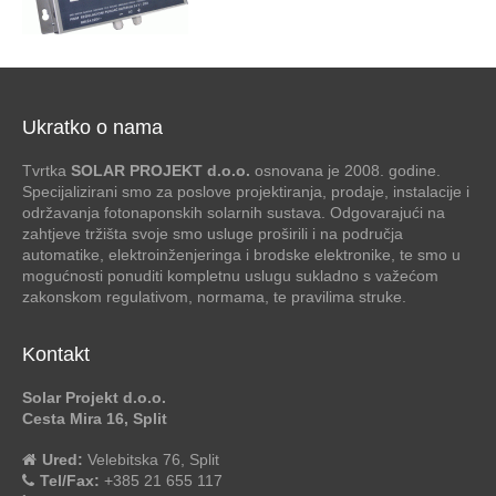
Ukratko o nama
Tvrtka
SOLAR PROJEKT d.o.o.
osnovana je 2008. godine.
Specijalizirani smo za poslove projektiranja, prodaje, instalacije i
održavanja fotonaponskih solarnih sustava. Odgovarajući na
zahtjeve tržišta svoje smo usluge proširili i na područja
automatike, elektroinženjeringa i brodske elektronike, te smo u
mogućnosti ponuditi kompletnu uslugu sukladno s važećom
zakonskom regulativom, normama, te pravilima struke.
Kontakt
Solar Projekt d.o.o.
Cesta Mira 16, Split
Ured:
Velebitska 76, Split
Tel/Fax:
+385 21 655 117