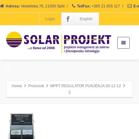
Adresa:
Velebitska 76, 21000 Split
/
Tel/Fax:
+385 21 655 117
/
E-m
Login
English
2
Home
Proizvodi
MPPT REGULATOR PUNJENJA 30-12-12
2