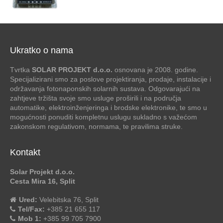
Ukratko o nama
Tvrtka
SOLAR PROJEKT d.o.o.
osnovana je 2008. godine.
Specijalizirani smo za poslove projektiranja, prodaje, instalacije i
održavanja fotonaponskih solarnih sustava. Odgovarajući na
zahtjeve tržišta svoje smo usluge proširili i na područja
automatike, elektroinženjeringa i brodske elektronike, te smo u
mogućnosti ponuditi kompletnu uslugu sukladno s važećom
zakonskom regulativom, normama, te pravilima struke.
Kontakt
Solar Projekt d.o.o.
Cesta Mira 16, Split
Ured:
Velebitska 76, Split
Tel/Fax:
+385 21 655 117
Mob 1:
+385 99 705 7900