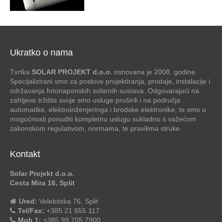
Ukratko o nama
Tvrtka
SOLAR PROJEKT d.o.o.
osnovana je 2008. godine.
Specijalizirani smo za poslove projektiranja, prodaje, instalacije i
održavanja fotonaponskih solarnih sustava. Odgovarajući na
zahtjeve tržišta svoje smo usluge proširili i na područja
automatike, elektroinženjeringa i brodske elektronike, te smo u
mogućnosti ponuditi kompletnu uslugu sukladno s važećom
zakonskom regulativom, normama, te pravilima struke.
Kontakt
Solar Projekt d.o.o.
Cesta Mira 16, Split
Ured:
Velebitska 76, Split
Tel/Fax:
+385 21 655 117
Mob 1:
+385 99 705 7900