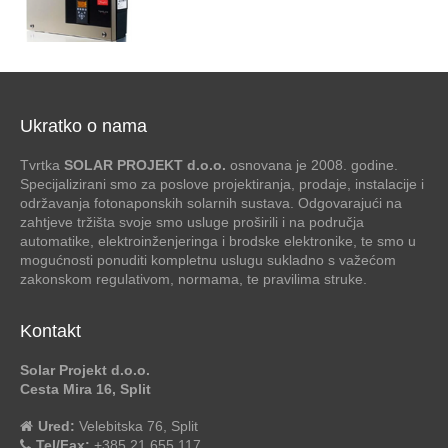
Ukratko o nama
Tvrtka
SOLAR PROJEKT d.o.o.
osnovana je 2008. godine.
Specijalizirani smo za poslove projektiranja, prodaje, instalacije i
održavanja fotonaponskih solarnih sustava. Odgovarajući na
zahtjeve tržišta svoje smo usluge proširili i na područja
automatike, elektroinženjeringa i brodske elektronike, te smo u
mogućnosti ponuditi kompletnu uslugu sukladno s važećom
zakonskom regulativom, normama, te pravilima struke.
Kontakt
Solar Projekt d.o.o.
Cesta Mira 16, Split
Ured:
Velebitska 76, Split
Tel/Fax:
+385 21 655 117