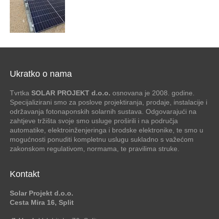
Ukratko o nama
Tvrtka
SOLAR PROJEKT d.o.o.
osnovana je 2008. godine.
Specijalizirani smo za poslove projektiranja, prodaje, instalacije i
održavanja fotonaponskih solarnih sustava. Odgovarajući na
zahtjeve tržišta svoje smo usluge proširili i na područja
automatike, elektroinženjeringa i brodske elektronike, te smo u
mogućnosti ponuditi kompletnu uslugu sukladno s važećom
zakonskom regulativom, normama, te pravilima struke.
Kontakt
Solar Projekt d.o.o.
Cesta Mira 16, Split