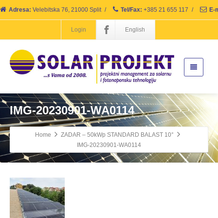
Adresa:
Velebitska 76, 21000 Split
/
Tel/Fax:
+385 21 655 117
/
E-m
Login
English
IMG-20230901-WA0114
Home
ZADAR – 50kWp STANDARD BALAST 10°
IMG-20230901-WA0114