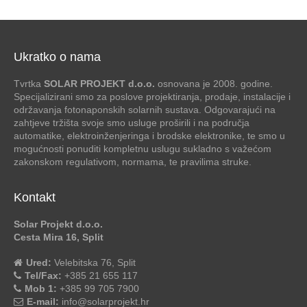
Ukratko o nama
Tvrtka
SOLAR PROJEKT d.o.o.
osnovana je 2008. godine.
Specijalizirani smo za poslove projektiranja, prodaje, instalacije i
održavanja fotonaponskih solarnih sustava. Odgovarajući na
zahtjeve tržišta svoje smo usluge proširili i na područja
automatike, elektroinženjeringa i brodske elektronike, te smo u
mogućnosti ponuditi kompletnu uslugu sukladno s važećom
zakonskom regulativom, normama, te pravilima struke.
Kontakt
Solar Projekt d.o.o.
Cesta Mira 16, Split
Ured:
Velebitska 76, Split
Tel/Fax:
+385 21 655 117
Mob 1:
+385 99 705 7900
E-mail:
info@solarprojekt.hr