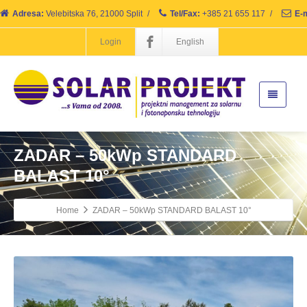
Adresa:
Velebitska 76, 21000 Split
/
Tel/Fax:
+385 21 655 117
/
E-m
Login
English
ZADAR – 50kWp STANDARD
BALAST 10°
Home
ZADAR – 50kWp STANDARD BALAST 10°