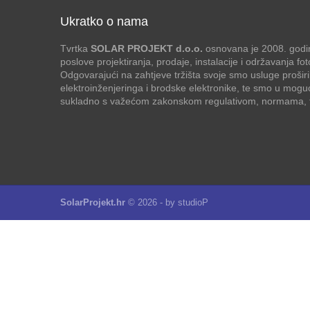
Ukratko o nama
Tvrtka
SOLAR PROJEKT d.o.o.
osnovana je 2008. godin
poslove projektiranja, prodaje, instalacije i održavanja f
Odgovarajući na zahtjeve tržišta svoje smo usluge proširi
elektroinženjeringa i brodske elektronike, te smo u mogu
sukladno s važećom zakonskom regulativom, normama, te
SolarProjekt.hr
© 2026 - by
studioP