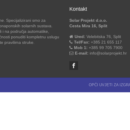
Kontakt
e. Specijalizirani smo za
Solar Projekt d.o.o.
otonaponskih solarnih sustava.
Cesta Mira 16, Split
li i na područja automatike,
Ured:
Velebitska 76, Split
ćnosti ponuditi kompletnu uslugu
Tel/Fax:
+385 21 655 117
 pravilima struke.
Mob 1:
+385 99 705 7900
E-mail:
info@solarprojekt.hr
OPĆI UVJETI ZA IZG