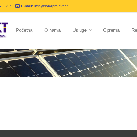
5 117
/
E-mail:
info@solarprojekt.hr
Početna
O nama
Usluge
Oprema
Re