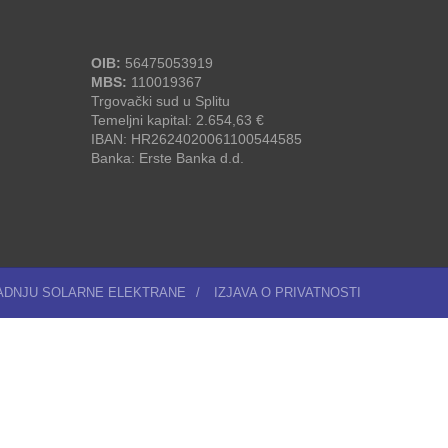
OIB:
56475053919
MBS:
110019367
Trgovački sud u Splitu
Temeljni kapital: 2.654,63 €
IBAN: HR2624020061100544585
Banka: Erste Banka d.d.
RADNJU SOLARNE ELEKTRANE
/
IZJAVA O PRIVATNOSTI