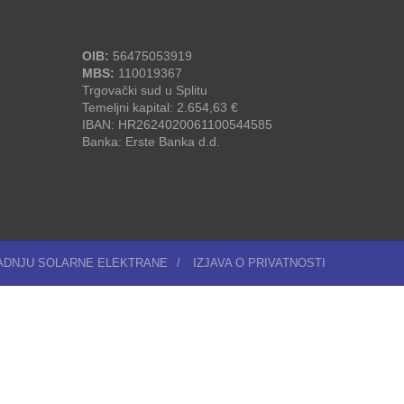
OIB:
56475053919
MBS:
110019367
Trgovački sud u Splitu
Temeljni kapital: 2.654,63 €
IBAN: HR2624020061100544585
Banka: Erste Banka d.d.
RADNJU SOLARNE ELEKTRANE
/
IZJAVA O PRIVATNOSTI