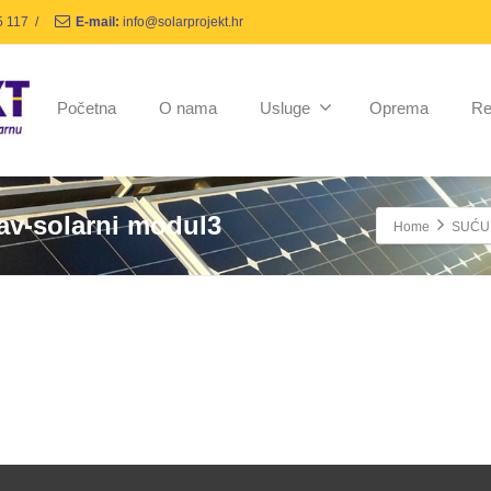
5 117
/
E-mail:
info@solarprojekt.hr
Početna
O nama
Usluge
Oprema
Re
tav-solarni modul3
Home
SUĆU