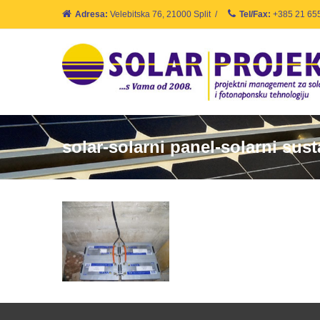
Adresa:
Velebitska 76, 21000 Split
/
Tel/Fax:
+385 21 65
solar-solarni panel-solarni sus