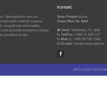
Kontakt
e. Specijalizirani smo za
Solar Projekt d.o.o.
otonaponskih solarnih sustava.
Cesta Mira 16, Split
li i na područja automatike,
Ured:
Velebitska 76, Split
ćnosti ponuditi kompletnu uslugu
Tel/Fax:
+385 21 655 117
 pravilima struke.
Mob 1:
+385 99 705 7900
E-mail:
info@solarprojekt.hr
OPĆI UVJETI ZA IZG