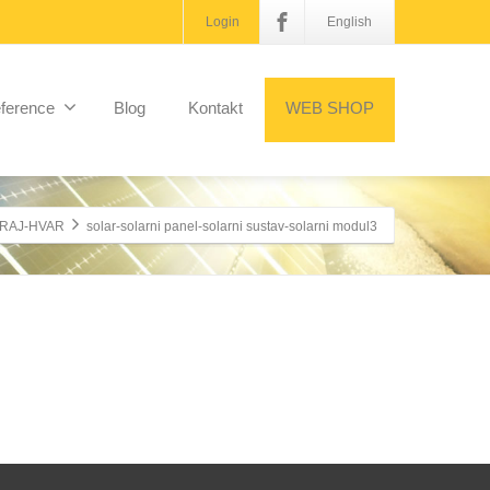
Login
English
ference
Blog
Kontakt
WEB SHOP
RAJ-HVAR
solar-solarni panel-solarni sustav-solarni modul3