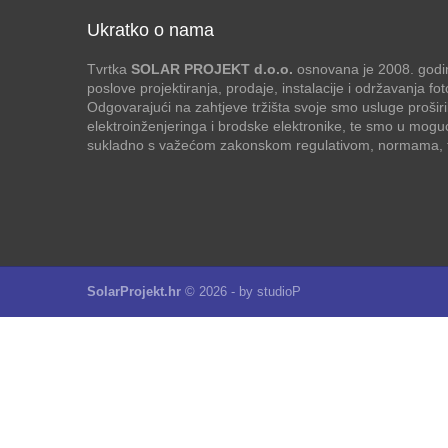
Ukratko o nama
Tvrtka
SOLAR PROJEKT d.o.o.
osnovana je 2008. godin
poslove projektiranja, prodaje, instalacije i održavanja f
Odgovarajući na zahtjeve tržišta svoje smo usluge proširi
elektroinženjeringa i brodske elektronike, te smo u mogu
sukladno s važećom zakonskom regulativom, normama, te
SolarProjekt.hr
© 2026 - by
studioP