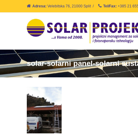
Adresa:
Velebitska 76, 21000 Split
/
Tel/Fax:
+385 21 65
solar-solarni panel-solarni sus