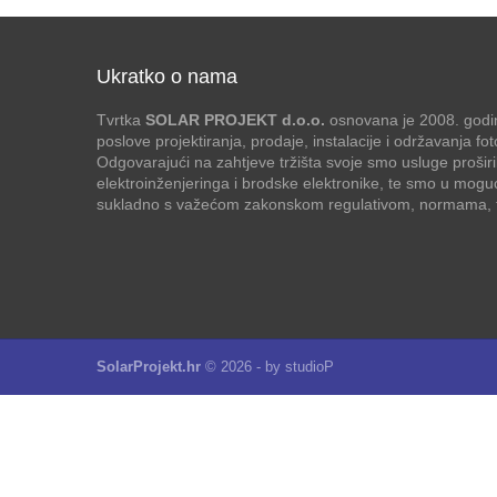
Ukratko o nama
Tvrtka
SOLAR PROJEKT d.o.o.
osnovana je 2008. godin
poslove projektiranja, prodaje, instalacije i održavanja f
Odgovarajući na zahtjeve tržišta svoje smo usluge proširi
elektroinženjeringa i brodske elektronike, te smo u mogu
sukladno s važećom zakonskom regulativom, normama, te
SolarProjekt.hr
© 2026 - by
studioP