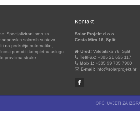
Kontakt
e. Specijalizirani smo za
Solar Projekt d.o.o.
otonaponskih solarnih sustava.
Cesta Mira 16, Split
li i na područja automatike,
Ured:
Velebitska 76, Split
ćnosti ponuditi kompletnu uslugu
Tel/Fax:
+385 21 655 117
 pravilima struke.
Mob 1:
+385 99 705 7900
E-mail:
info@solarprojekt.hr
OPĆI UVJETI ZA IZG