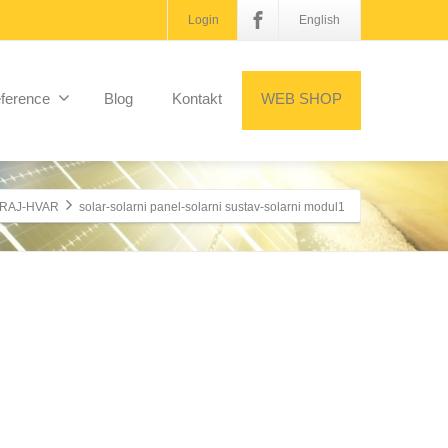
Login
English
ference
Blog
Kontakt
WEB SHOP
RAJ-HVAR
solar-solarni panel-solarni sustav-solarni modul1