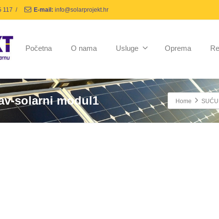
5 117
/
E-mail:
info@solarprojekt.hr
Početna
O nama
Usluge
Oprema
Re
tav-solarni modul1
Home
SUĆU