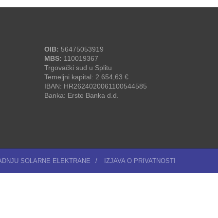
OIB:
56475053919
MBS:
110019367
Trgovački sud u Splitu
Temeljni kapital: 2.654,63 €
IBAN: HR2624020061100544585
Banka: Erste Banka d.d.
RADNJU SOLARNE ELEKTRANE
/
IZJAVA O PRIVATNOSTI