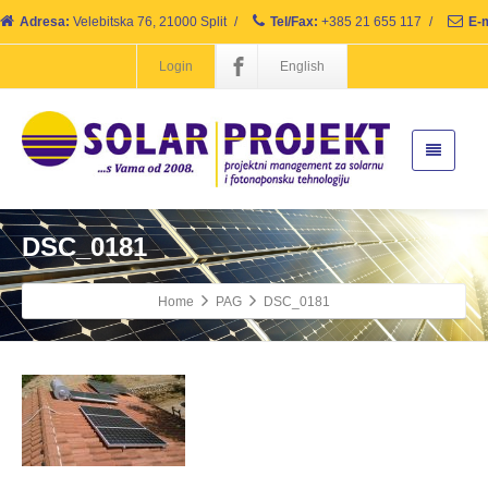
Adresa:
Velebitska 76, 21000 Split
/
Tel/Fax:
+385 21 655 117
/
E-m
Login
English
DSC_0181
Home
PAG
DSC_0181