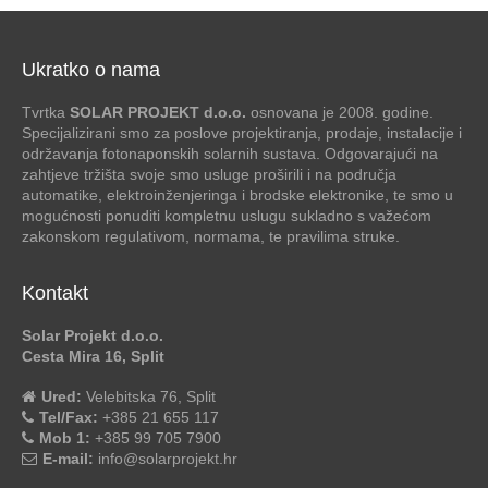
Ukratko o nama
Tvrtka
SOLAR PROJEKT d.o.o.
osnovana je 2008. godine.
Specijalizirani smo za poslove projektiranja, prodaje, instalacije i
održavanja fotonaponskih solarnih sustava. Odgovarajući na
zahtjeve tržišta svoje smo usluge proširili i na područja
automatike, elektroinženjeringa i brodske elektronike, te smo u
mogućnosti ponuditi kompletnu uslugu sukladno s važećom
zakonskom regulativom, normama, te pravilima struke.
Kontakt
Solar Projekt d.o.o.
Cesta Mira 16, Split
Ured:
Velebitska 76, Split
Tel/Fax:
+385 21 655 117
Mob 1:
+385 99 705 7900
E-mail:
info@solarprojekt.hr