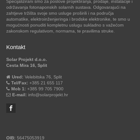
Specijalizirani smo za poslove projektiranja, prodaje, instalacije i
održavanja fotonaponskih solarnih sustava. Odgovarajući na
zahtjeve tržišta svoje smo usluge proširili i na područja
automatike, elektroinženjeringa i brodske elektronike, te smo u
mogućnosti ponuditi kompletnu uslugu sukladno s važećom
zakonskom regulativom, normama, te pravilima struke.
Kontakt
Solar Projekt d.o.o.
Cesta Mira 16, Split
Ured:
Velebitska 76, Split
Tel/Fax:
+385 21 655 117
Mob 1:
+385 99 705 7900
E-mail:
info@solarprojekt.hr
OIB:
56475053919