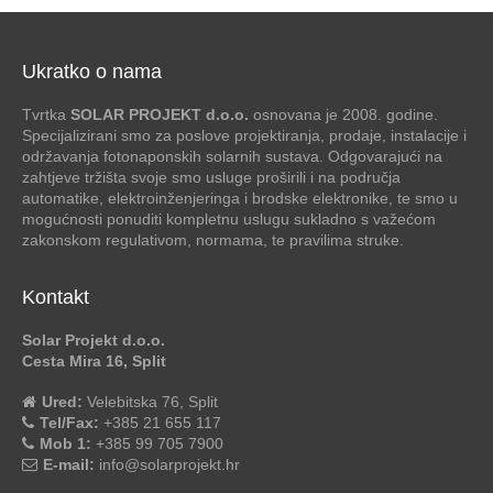
Ukratko o nama
Tvrtka
SOLAR PROJEKT d.o.o.
osnovana je 2008. godine.
Specijalizirani smo za poslove projektiranja, prodaje, instalacije i
održavanja fotonaponskih solarnih sustava. Odgovarajući na
zahtjeve tržišta svoje smo usluge proširili i na područja
automatike, elektroinženjeringa i brodske elektronike, te smo u
mogućnosti ponuditi kompletnu uslugu sukladno s važećom
zakonskom regulativom, normama, te pravilima struke.
Kontakt
Solar Projekt d.o.o.
Cesta Mira 16, Split
Ured:
Velebitska 76, Split
Tel/Fax:
+385 21 655 117
Mob 1:
+385 99 705 7900
E-mail:
info@solarprojekt.hr