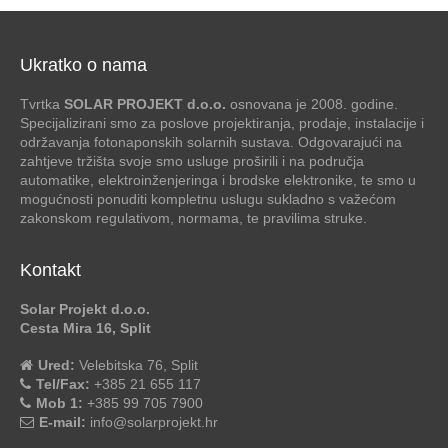
Ukratko o nama
Tvrtka
SOLAR PROJEKT d.o.o.
osnovana je 2008. godine.
Specijalizirani smo za poslove projektiranja, prodaje, instalacije i
održavanja fotonaponskih solarnih sustava. Odgovarajući na
zahtjeve tržišta svoje smo usluge proširili i na područja
automatike, elektroinženjeringa i brodske elektronike, te smo u
mogućnosti ponuditi kompletnu uslugu sukladno s važećom
zakonskom regulativom, normama, te pravilima struke.
Kontakt
Solar Projekt d.o.o.
Cesta Mira 16, Split
Ured:
Velebitska 76, Split
Tel/Fax:
+385 21 655 117
Mob 1:
+385 99 705 7900
E-mail:
info@solarprojekt.hr