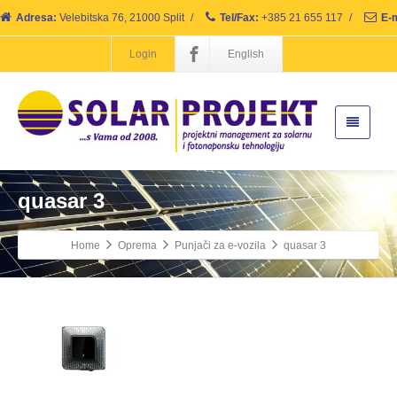
Adresa:
Velebitska 76, 21000 Split
/
Tel/Fax:
+385 21 655 117
/
E-m
Login
English
quasar 3
Home
Oprema
Punjači za e-vozila
quasar 3