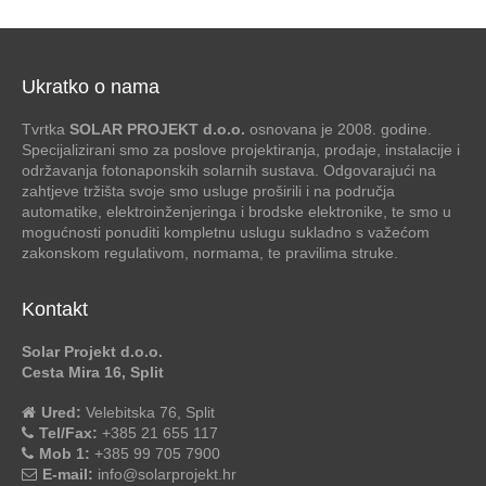
Ukratko o nama
Tvrtka
SOLAR PROJEKT d.o.o.
osnovana je 2008. godine.
Specijalizirani smo za poslove projektiranja, prodaje, instalacije i
održavanja fotonaponskih solarnih sustava. Odgovarajući na
zahtjeve tržišta svoje smo usluge proširili i na područja
automatike, elektroinženjeringa i brodske elektronike, te smo u
mogućnosti ponuditi kompletnu uslugu sukladno s važećom
zakonskom regulativom, normama, te pravilima struke.
Kontakt
Solar Projekt d.o.o.
Cesta Mira 16, Split
Ured:
Velebitska 76, Split
Tel/Fax:
+385 21 655 117
Mob 1:
+385 99 705 7900
E-mail:
info@solarprojekt.hr