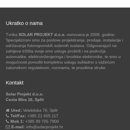
Ukratko o nama
Tvrtka
SOLAR PROJEKT d.o.o.
osnovana je 2008. godine.
Specijalizirani smo za poslove projektiranja, prodaje, instalacije i
održavanja fotonaponskih solarnih sustava. Odgovarajući na
zahtjeve tržišta svoje smo usluge proširili i na područja
automatike, elektroinženjeringa i brodske elektronike, te smo u
mogućnosti ponuditi kompletnu uslugu sukladno s važećom
zakonskom regulativom, normama, te pravilima struke.
Kontakt
Solar Projekt d.o.o.
Cesta Mira 16, Split
Ured:
Velebitska 76, Split
Tel/Fax:
+385 21 655 117
Mob 1:
+385 99 705 7900
E-mail:
info@solarprojekt.hr