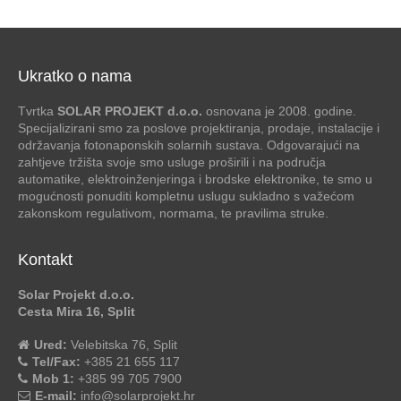
Ukratko o nama
Tvrtka
SOLAR PROJEKT d.o.o.
osnovana je 2008. godine.
Specijalizirani smo za poslove projektiranja, prodaje, instalacije i
održavanja fotonaponskih solarnih sustava. Odgovarajući na
zahtjeve tržišta svoje smo usluge proširili i na područja
automatike, elektroinženjeringa i brodske elektronike, te smo u
mogućnosti ponuditi kompletnu uslugu sukladno s važećom
zakonskom regulativom, normama, te pravilima struke.
Kontakt
Solar Projekt d.o.o.
Cesta Mira 16, Split
Ured:
Velebitska 76, Split
Tel/Fax:
+385 21 655 117
Mob 1:
+385 99 705 7900
E-mail:
info@solarprojekt.hr