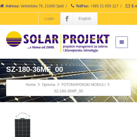
Adresa:
Velebitska 76, 21000 Split
/
Tel/Fax:
+385 21 655 117
/
E-m
Login
English
SZ-180-36MF_00
Home
Oprema
FOTONAPONSKI MODULI
SZ-180-36MF_00