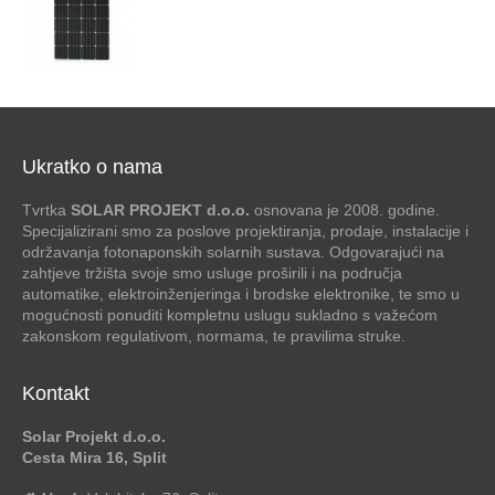
Ukratko o nama
Tvrtka
SOLAR PROJEKT d.o.o.
osnovana je 2008. godine.
Specijalizirani smo za poslove projektiranja, prodaje, instalacije i
održavanja fotonaponskih solarnih sustava. Odgovarajući na
zahtjeve tržišta svoje smo usluge proširili i na područja
automatike, elektroinženjeringa i brodske elektronike, te smo u
mogućnosti ponuditi kompletnu uslugu sukladno s važećom
zakonskom regulativom, normama, te pravilima struke.
Kontakt
Solar Projekt d.o.o.
Cesta Mira 16, Split