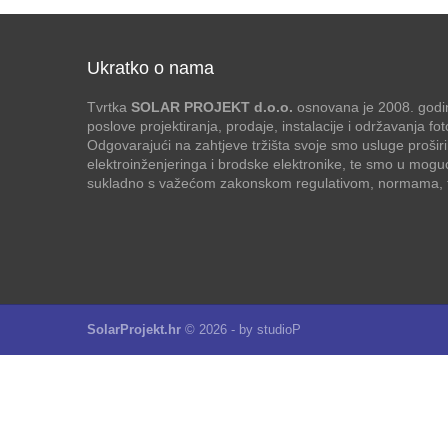
Ukratko o nama
Tvrtka
SOLAR PROJEKT d.o.o.
osnovana je 2008. godin
poslove projektiranja, prodaje, instalacije i održavanja f
Odgovarajući na zahtjeve tržišta svoje smo usluge proširi
elektroinženjeringa i brodske elektronike, te smo u mogu
sukladno s važećom zakonskom regulativom, normama, te
SolarProjekt.hr
© 2026 - by
studioP