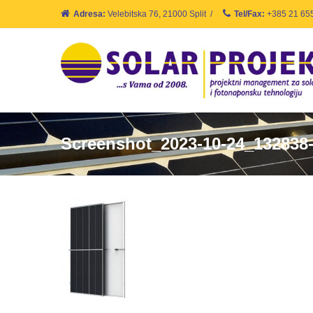
Adresa:
Velebitska 76, 21000 Split
/
Tel/Fax:
+385 21 65
Screenshot_2023-10-24_132838