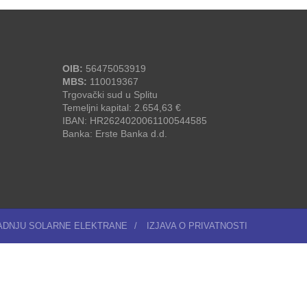
OIB:
56475053919
MBS:
110019367
Trgovački sud u Splitu
Temeljni kapital: 2.654,63 €
IBAN: HR2624020061100544585
Banka: Erste Banka d.d.
RADNJU SOLARNE ELEKTRANE
/
IZJAVA O PRIVATNOSTI