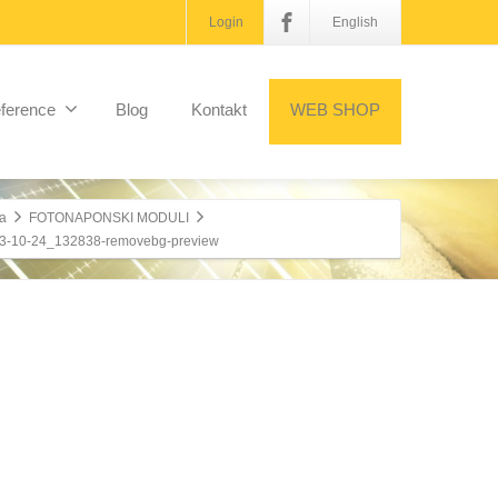
Login
English
ference
Blog
Kontakt
WEB SHOP
a
FOTONAPONSKI MODULI
3-10-24_132838-removebg-preview