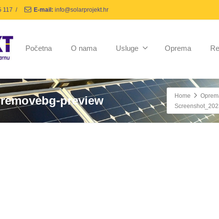
5 117
/
E-mail:
info@solarprojekt.hr
Početna
O nama
Usluge
Oprema
Re
Home
Oprem
-removebg-preview
Screenshot_202