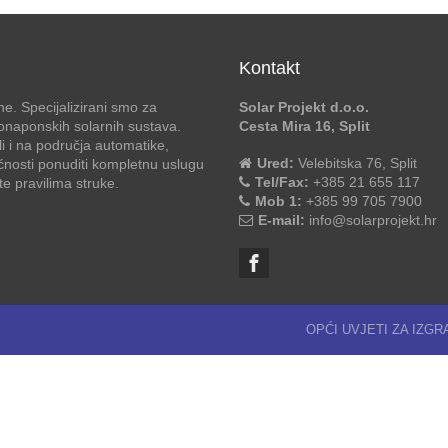
Kontakt
e. Specijalizirani smo za
Solar Projekt d.o.o.
otonaponskih solarnih sustava.
Cesta Mira 16, Split
li i na područja automatike,
Ured:
Velebitska 76, Split
ćnosti ponuditi kompletnu uslugu
Tel/Fax:
+385 21 655 117
 pravilima struke.
Mob 1:
+385 99 705 7900
E-mail:
info@solarprojekt.hr
OPĆI UVJETI ZA IZG