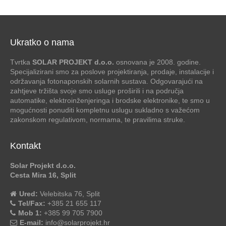
Ukratko o nama
Tvrtka
SOLAR PROJEKT d.o.o.
osnovana je 2008. godine.
Specijalizirani smo za poslove projektiranja, prodaje, instalacije i
održavanja fotonaponskih solarnih sustava. Odgovarajući na
zahtjeve tržišta svoje smo usluge proširili i na područja
automatike, elektroinženjeringa i brodske elektronike, te smo u
mogućnosti ponuditi kompletnu uslugu sukladno s važećom
zakonskom regulativom, normama, te pravilima struke.
Kontakt
Solar Projekt d.o.o.
Cesta Mira 16, Split
Ured:
Velebitska 76, Split
Tel/Fax:
+385 21 655 117
Mob 1:
+385 99 705 7900
E-mail:
info@solarprojekt.hr