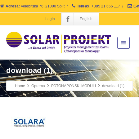
Adresa:
Velebitska 76, 21000 Split
/
Tel/Fax:
+385 21 655 117
/
E-m
Login
English
download (1)
Home
Oprema
FOTONAPONSKI MODULI
download (1)