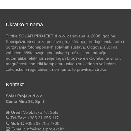
Ukratko o nama
Tvrtka
SOLAR PROJEKT d.o.o.
osnovana je 2008. godine.
Specijalizirani smo za poslove projektiranja, prodaje, instalacije i
održavanja fotonaponskih solarnih sustava. Odgovarajući na
zahtjeve tržišta svoje smo usluge proširili i na područja
automatike, elektroinženjeringa i brodske elektronike, te smo u
mogućnosti ponuditi kompletnu uslugu sukladno s važećom
zakonskom regulativom, normama, te pravilima struke.
Kontakt
Solar Projekt d.o.o.
Cesta Mira 16, Split
Ured:
Velebitska 76, Split
Tel/Fax:
+385 21 655 117
Mob 1:
+385 99 705 7900
E-mail:
info@solarprojekt.hr