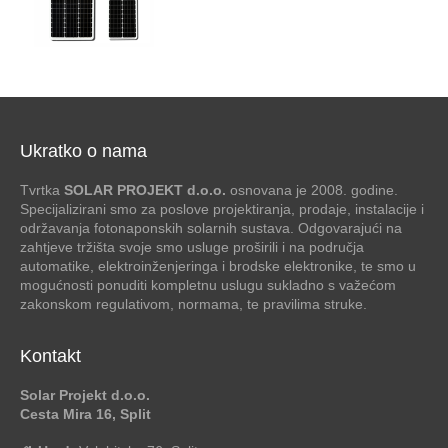
Ukratko o nama
Tvrtka
SOLAR PROJEKT d.o.o.
osnovana je 2008. godine.
Specijalizirani smo za poslove projektiranja, prodaje, instalacije i
održavanja fotonaponskih solarnih sustava. Odgovarajući na
zahtjeve tržišta svoje smo usluge proširili i na područja
automatike, elektroinženjeringa i brodske elektronike, te smo u
mogućnosti ponuditi kompletnu uslugu sukladno s važećom
zakonskom regulativom, normama, te pravilima struke.
Kontakt
Solar Projekt d.o.o.
Cesta Mira 16, Split