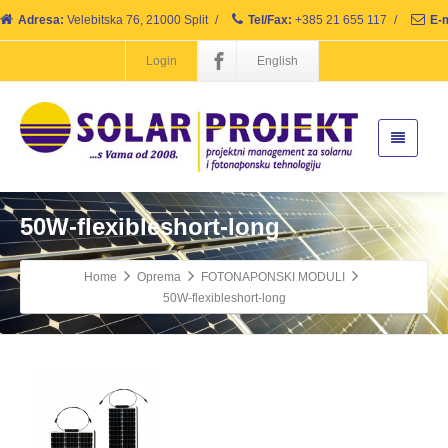
Adresa:
Velebitska 76, 21000 Split
/
Tel/Fax:
+385 21 655 117
/
E-m
Login
English
50W-flexibleshort-long
Home
Oprema
FOTONAPONSKI MODULI
50W-flexibleshort-long