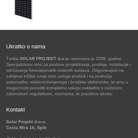
Ukratko o nama
Tvrtka
SOLAR PROJEKT d.o.o.
osnovana je 2008. godine.
Specijalizirani smo za poslove projektiranja, prodaje, instalacije i
održavanja fotonaponskih solarnih sustava. Odgovarajući na
zahtjeve tržišta svoje smo usluge proširili i na područja
automatike, elektroinženjeringa i brodske elektronike, te smo u
mogućnosti ponuditi kompletnu uslugu sukladno s važećom
zakonskom regulativom, normama, te pravilima struke.
Kontakt
Solar Projekt d.o.o.
Cesta Mira 16, Split