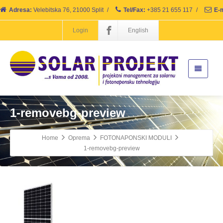
Adresa:
Velebitska 76, 21000 Split
/
Tel/Fax:
+385 21 655 117
/
E-m
Login
English
1-removebg-preview
Home
Oprema
FOTONAPONSKI MODULI
1-removebg-preview