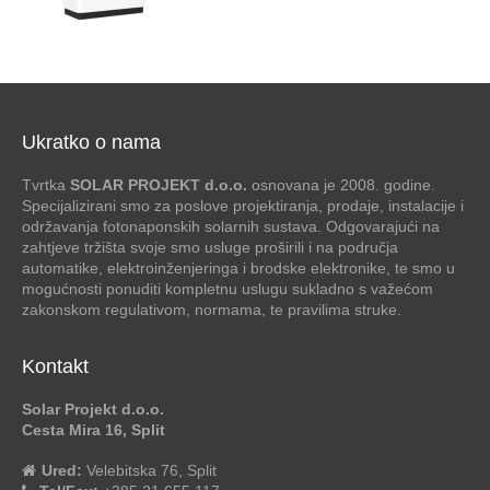
Ukratko o nama
Tvrtka
SOLAR PROJEKT d.o.o.
osnovana je 2008. godine.
Specijalizirani smo za poslove projektiranja, prodaje, instalacije i
održavanja fotonaponskih solarnih sustava. Odgovarajući na
zahtjeve tržišta svoje smo usluge proširili i na područja
automatike, elektroinženjeringa i brodske elektronike, te smo u
mogućnosti ponuditi kompletnu uslugu sukladno s važećom
zakonskom regulativom, normama, te pravilima struke.
Kontakt
Solar Projekt d.o.o.
Cesta Mira 16, Split
Ured:
Velebitska 76, Split